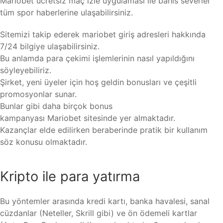
Mariobet ücretsiz maç izle uygulaması ile bahis severler
tüm spor haberlerine ulaşabilirsiniz.
Sitemizi takip ederek mariobet giriş adresleri hakkında
7/24 bilgiye ulaşabilirsiniz.
Bu anlamda para çekimi işlemlerinin nasıl yapıldığını
söyleyebiliriz.
Şirket, yeni üyeler için hoş geldin bonusları ve çeşitli
promosyonlar sunar.
Bunlar gibi daha birçok bonus
kampanyası Mariobet sitesinde yer almaktadır.
Kazançlar elde edilirken beraberinde pratik bir kullanım
söz konusu olmaktadır.
Kripto ile para yatırma
Bu yöntemler arasında kredi kartı, banka havalesi, sanal
cüzdanlar (Neteller, Skrill gibi) ve ön ödemeli kartlar