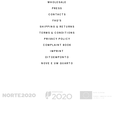
WHOLESALE
PRESS
CONTACTS
FAQ'S
SHIPPING & RETURNS
TERMS & CONDITIONS
PRIVACY POLICY
COMPLAINT BOOK
IMPRINT
OITOEMPONTO
NOVE E UM QUARTO