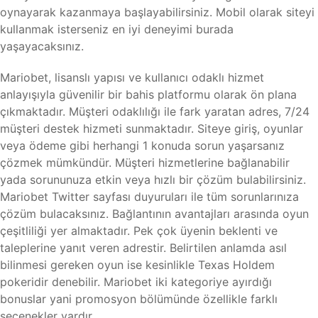
oynayarak kazanmaya başlayabilirsiniz. Mobil olarak siteyi
kullanmak isterseniz en iyi deneyimi burada
yaşayacaksınız.
Mariobet, lisanslı yapısı ve kullanıcı odaklı hizmet
anlayışıyla güvenilir bir bahis platformu olarak ön plana
çıkmaktadır. Müşteri odaklılığı ile fark yaratan adres, 7/24
müşteri destek hizmeti sunmaktadır. Siteye giriş, oyunlar
veya ödeme gibi herhangi 1 konuda sorun yaşarsanız
çözmek mümkündür. Müşteri hizmetlerine bağlanabilir
yada sorununuza etkin veya hızlı bir çözüm bulabilirsiniz.
Mariobet Twitter sayfası duyuruları ile tüm sorunlarınıza
çözüm bulacaksınız. Bağlantının avantajları arasında oyun
çeşitliliği yer almaktadır. Pek çok üyenin beklenti ve
taleplerine yanıt veren adrestir. Belirtilen anlamda asıl
bilinmesi gereken oyun ise kesinlikle Texas Holdem
pokeridir denebilir. Mariobet iki kategoriye ayırdığı
bonuslar yani promosyon bölümünde özellikle farklı
seçenekler vardır.