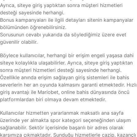
Ayrıca, siteye giriş yaptıktan sonra müşteri hizmetleri
desteği sayesinde herhangi.
Bonus kampanyaları ile ilgili detayları sitenin kampanyalar
bölümünden öğrenebilirsiniz.
Sorusunun cevabı yukarıda da söylediğimiz üzere evet
güvenilir olabilir.
Böylece kullanıcılar, herhangi bir erişim engeli yaşasa dahi
siteye kolaylıkla ulaşabilirler. Ayrıca, siteye giriş yaptıktan
sonra müşteri hizmetleri desteği sayesinde herhangi.
Özellikle anında erişim sağlayan giriş sistemleri ile bahis
severlerin her an oyunda kalmasını garanti etmektedir. Hızlı
giriş avantajı ile Mariobet, online bahis dünyasında öncü
platformlardan biri olmaya devam etmektedir.
Kullanıcılar hizmetten yararlanmak maksatlı ana sayfa
üzerinde yer almakta spor kategori seçeneğinden ulaşım
sağlanabilir. Sektör içerisinde başarılı bir adres olarak
karşımıza çıkmaktadır. Sunduğu hizmetlerle cazip, kazançlı