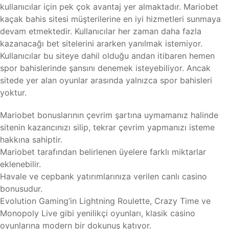
kullanıcılar için pek çok avantaj yer almaktadır. Mariobet
kaçak bahis sitesi müşterilerine en iyi hizmetleri sunmaya
devam etmektedir. Kullanıcılar her zaman daha fazla
kazanacağı bet sitelerini ararken yanılmak istemiyor.
Kullanıcılar bu siteye dahil olduğu andan itibaren hemen
spor bahislerinde şansını denemek isteyebiliyor. Ancak
sitede yer alan oyunlar arasında yalnızca spor bahisleri
yoktur.
Mariobet bonuslarının çevrim şartına uymamanız halinde
sitenin kazancınızı silip, tekrar çevrim yapmanızı isteme
hakkına sahiptir.
Mariobet tarafından belirlenen üyelere farklı miktarlar
eklenebilir.
Havale ve cepbank yatırımlarınıza verilen canlı casino
bonusudur.
Evolution Gaming’in Lightning Roulette, Crazy Time ve
Monopoly Live gibi yenilikçi oyunları, klasik casino
oyunlarına modern bir dokunuş katıyor.