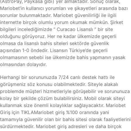
(AstroPay, Paykasa gibi) yer almaktadır. Sonuç olarak,
Mariobet’in kullanıcı yorumları ve şikayetleri arasında bazı
sorunlar bulunmaktadır. Mariobet güvenilirliği ile ilgili
internette birçok olumlu yorum okumak mümkün. Şirket
bilgileri incelediğimizde ” Curacao Lisanslı ” bir site
olduğunu görüyoruz. Her ne kadar ülkemizde geçerli
olmasa da lisanslı bahis siteleri sektörde güvenlik
açısından 1-0 öndedir. Lisansın Türkiye’de geçerli
olmamasının sebebi ise ülkemizde bahis yapmanın yasak
olmasından dolayıdır.
Herhangi bir sorununuzda 7/24 canlı destek hattı ile
görüşmeniz söz konusu olabilmektedir. Siteyle alakalı
problemde müşteri hizmetleriyle görüşebilir ve sorununuza
kolay bir şekilde çözüm bulabilirsiniz. Mobil olarak siteyi
kullanmak size önemli kolaylıklar sağlayacaktır. Mariobet
Giriş için TIKLAMariobet giriş %100 oranında yani
tamamıyla güvenilir olan bir bahis sitesi olarak faaliyetlerini
sürdürmektedir. Mariobet giriş adresleri ve daha birçok