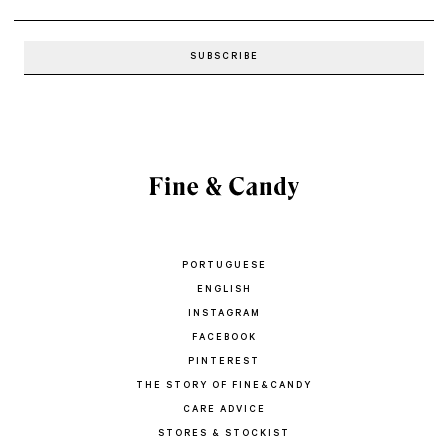
PORTUGUESE
ENGLISH
INSTAGRAM
FACEBOOK
PINTEREST
THE STORY OF FINE&CANDY
CARE ADVICE
STORES & STOCKIST