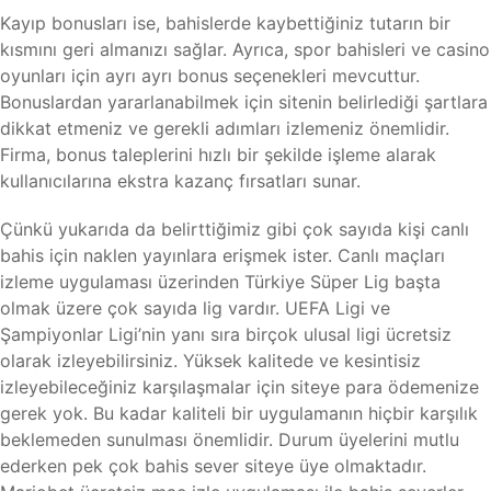
Kayıp bonusları ise, bahislerde kaybettiğiniz tutarın bir
kısmını geri almanızı sağlar. Ayrıca, spor bahisleri ve casino
oyunları için ayrı ayrı bonus seçenekleri mevcuttur.
Bonuslardan yararlanabilmek için sitenin belirlediği şartlara
dikkat etmeniz ve gerekli adımları izlemeniz önemlidir.
Firma, bonus taleplerini hızlı bir şekilde işleme alarak
kullanıcılarına ekstra kazanç fırsatları sunar.
Çünkü yukarıda da belirttiğimiz gibi çok sayıda kişi canlı
bahis için naklen yayınlara erişmek ister. Canlı maçları
izleme uygulaması üzerinden Türkiye Süper Lig başta
olmak üzere çok sayıda lig vardır. UEFA Ligi ve
Şampiyonlar Ligi’nin yanı sıra birçok ulusal ligi ücretsiz
olarak izleyebilirsiniz. Yüksek kalitede ve kesintisiz
izleyebileceğiniz karşılaşmalar için siteye para ödemenize
gerek yok. Bu kadar kaliteli bir uygulamanın hiçbir karşılık
beklemeden sunulması önemlidir. Durum üyelerini mutlu
ederken pek çok bahis sever siteye üye olmaktadır.