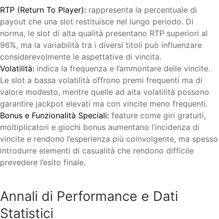
RTP (Return To Player):
rappresenta la percentuale di
payout che una slot restituisce nel lungo periodo. Di
norma, le slot di alta qualità presentano RTP superiori al
96%, ma la variabilità tra i diversi titoli può influenzare
considerevolmente le aspettative di vincita.
Volatilità:
indica la frequenza e l’ammontare delle vincite.
Le slot a bassa volatilità offrono premi frequenti ma di
valore modesto, mentre quelle ad alta volatilità possono
garantire jackpot elevati ma con vincite meno frequenti.
Bonus e Funzionalità Speciali:
feature come giri gratuiti,
moltiplicatori e giochi bonus aumentano l’incidenza di
vincite e rendono l’esperienza più coinvolgente, ma spesso
introdurre elementi di casualità che rendono difficile
prevedere l’esito finale.
Annali di Performance e Dati
Statistici