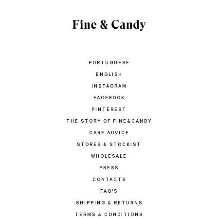
PORTUGUESE
ENGLISH
INSTAGRAM
FACEBOOK
PINTEREST
THE STORY OF FINE&CANDY
CARE ADVICE
STORES & STOCKIST
WHOLESALE
PRESS
CONTACTS
FAQ'S
SHIPPING & RETURNS
TERMS & CONDITIONS