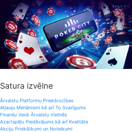
MENU
BAG
( 0 )
Satura izvēlne
Ārvalstu Platformu Priekšrocības
Atļauju Mehānismi kā arī To Svarīgums
Finanšu Veidi Ārvalstu Vietnēs
Azartspēļu Piedāvājums kā arī Kvalitāte
Akciju Priekšlikumi un Noteikumi