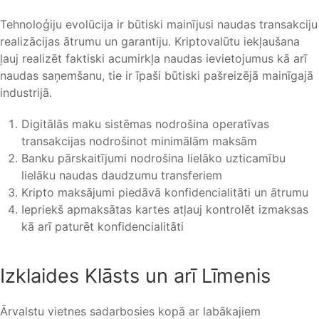
Tehnoloģiju evolūcija ir būtiski mainījusi naudas transakciju
realizācijas ātrumu un garantiju. Kriptovalūtu iekļaušana
ļauj realizēt faktiski acumirkļa naudas ievietojumus kā arī
naudas saņemšanu, tie ir īpaši būtiski pašreizējā mainīgajā
industrijā.
Digitālās maku sistēmas nodrošina operatīvas
transakcijas nodrošinot minimālām maksām
Banku pārskaitījumi nodrošina lielāko uzticamību
lielāku naudas daudzumu transferiem
Kripto maksājumi piedāvā konfidencialitāti un ātrumu
Iepriekš apmaksātas kartes atļauj kontrolēt izmaksas
kā arī paturēt konfidencialitāti
Izklaides Klāsts un arī Līmenis
Ārvalstu vietnes sadarbosies kopā ar labākajiem