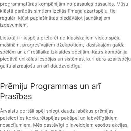
programmatūras kompānijām no pasaules pasaules. Mūsu
klāstā parādās simtiem izcilās līmeņa azartspēļu, tie
regulāri kļūst paplašinātas piedāvājot jaunākajiem
izdevumiem.
Lietotāji ir iespēja preferēt no klasiskajiem video spēļu
mašīnām, progresīvajiem džekpotiem, klasiskajām galda
spēlēm un arī reāllaika izklaides opcijām. Katrs kompānija
piedāvā unikālas iespējas un sistēmas, kuri dara azartspēļu
gaitu aizraujošu un arī daudzveidīgu.
Prēmiju Programmas un arī
Prasības
Ārvalstu portāli spēj sniegt daudz labākus prēmijas
pateicoties konkurētspējas pakāpei un labvēlīgākiem
nosacījumiem. Mēs pastāvīgi pilnveidojam esošos akcijas,