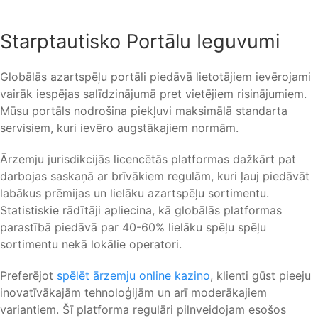
Starptautisko Portālu Ieguvumi
Globālās azartspēļu portāli piedāvā lietotājiem ievērojami
vairāk iespējas salīdzinājumā pret vietējiem risinājumiem.
Mūsu portāls nodrošina piekļuvi maksimālā standarta
servisiem, kuri ievēro augstākajiem normām.
Ārzemju jurisdikcijās licencētās platformas dažkārt pat
darbojas saskaņā ar brīvākiem regulām, kuri ļauj piedāvāt
labākus prēmijas un lielāku azartspēļu sortimentu.
Statistiskie rādītāji apliecina, kā globālās platformas
parastībā piedāvā par 40-60% lielāku spēļu spēļu
sortimentu nekā lokālie operatori.
Preferējot
spēlēt ārzemju online kazino
, klienti gūst pieeju
inovatīvākajām tehnoloģijām un arī moderākajiem
variantiem. Šī platforma regulāri pilnveidojam esošos