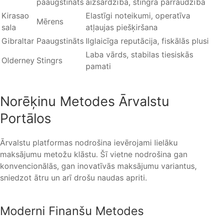
paaugstināts
aizsardzība, stingra pārraudzība
Kirasao
Elastīgi noteikumi, operatīva
Mērens
sala
atļaujas piešķiršana
Gibraltar
Paaugstināts
Ilglaicīga reputācija, fiskālās plusi
Laba vārds, stabilas tiesiskās
Olderney
Stingrs
pamati
Norēķinu Metodes Ārvalstu
Portālos
Ārvalstu platformas nodrošina ievērojami lielāku
maksājumu metožu klāstu. Šī vietne nodrošina gan
konvencionālās, gan inovatīvās maksājumu variantus,
sniedzot ātru un arī drošu naudas apriti.
Moderni Finanšu Metodes