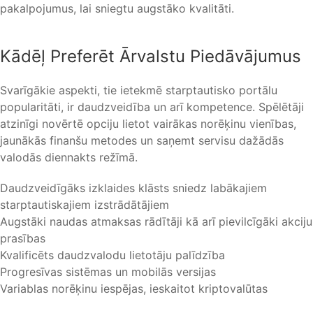
pakalpojumus, lai sniegtu augstāko kvalitāti.
Kādēļ Preferēt Ārvalstu Piedāvājumus
Svarīgākie aspekti, tie ietekmē starptautisko portālu
popularitāti, ir daudzveidība un arī kompetence. Spēlētāji
atzinīgi novērtē opciju lietot vairākas norēķinu vienības,
jaunākās finanšu metodes un saņemt servisu dažādās
valodās diennakts režīmā.
Daudzveidīgāks izklaides klāsts sniedz labākajiem
starptautiskajiem izstrādātājiem
Augstāki naudas atmaksas rādītāji kā arī pievilcīgāki akciju
prasības
Kvalificēts daudzvalodu lietotāju palīdzība
Progresīvas sistēmas un mobilās versijas
Variablas norēķinu iespējas, ieskaitot kriptovalūtas