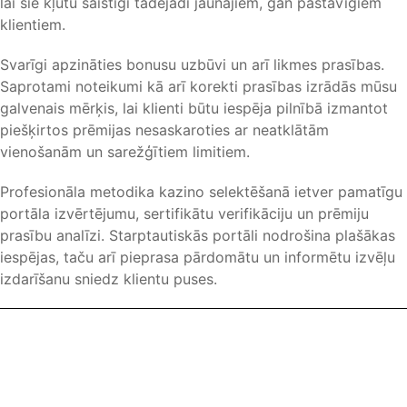
lai šie kļūtu saistīgi tādējādi jaunajiem, gan pastāvīgiem
klientiem.
Svarīgi apzināties bonusu uzbūvi un arī likmes prasības.
Saprotami noteikumi kā arī korekti prasības izrādās mūsu
galvenais mērķis, lai klienti būtu iespēja pilnībā izmantot
piešķirtos prēmijas nesaskaroties ar neatklātām
vienošanām un sarežģītiem limitiem.
Profesionāla metodika kazino selektēšanā ietver pamatīgu
portāla izvērtējumu, sertifikātu verifikāciju un prēmiju
prasību analīzi. Starptautiskās portāli nodrošina plašākas
iespējas, taču arī pieprasa pārdomātu un informētu izvēļu
izdarīšanu sniedz klientu puses.