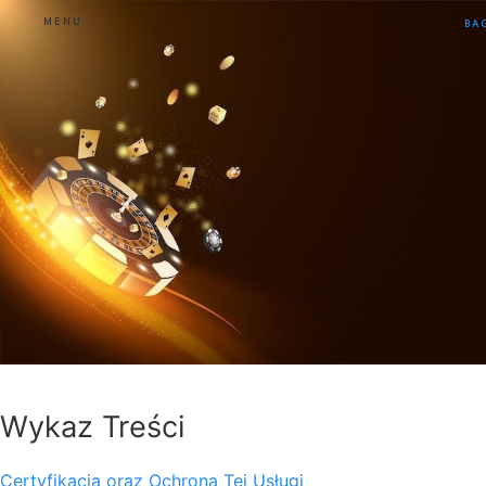
MENU
BA
Wykaz Treści
Certyfikacja oraz Ochrona Tej Usługi