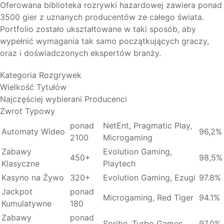
Oferowana biblioteka rozrywki hazardowej zawiera ponad
3500 gier z uznanych producentów ze całego świata.
Portfolio zostało ukształtowane w taki sposób, aby
wypełnić wymagania tak samo początkujących graczy,
oraz i doświadczonych ekspertów branży.
Kategoria Rozgrywek
Wielkość Tytułów
Najczęściej wybierani Producenci
Zwrot Typowy
ponad
NetEnt, Pragmatic Play,
Automaty Wideo
96,2%
2100
Microgaming
Zabawy
Evolution Gaming,
450+
98,5%
Klasyczne
Playtech
Kasyno na Żywo
320+
Evolution Gaming, Ezugi
97.8%
Jackpot
ponad
Microgaming, Red Tiger
94.1%
Kumulatywne
180
Zabawy
ponad
Spribe, Turbo Games
97,0%