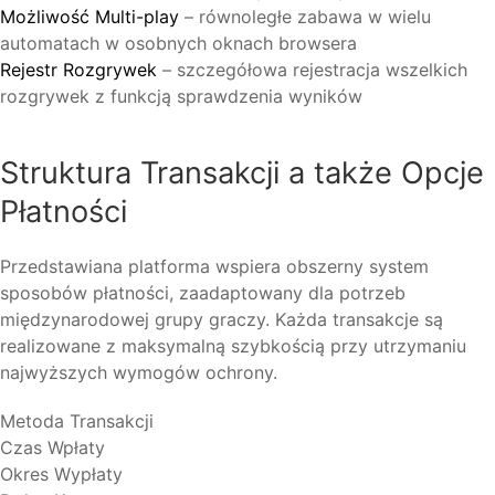
Możliwość Multi-play
– równoległe zabawa w wielu
automatach w osobnych oknach browsera
Rejestr Rozgrywek
– szczegółowa rejestracja wszelkich
rozgrywek z funkcją sprawdzenia wyników
Struktura Transakcji a także Opcje
Płatności
Przedstawiana platforma wspiera obszerny system
sposobów płatności, zaadaptowany dla potrzeb
międzynarodowej grupy graczy. Każda transakcje są
realizowane z maksymalną szybkością przy utrzymaniu
najwyższych wymogów ochrony.
Metoda Transakcji
Czas Wpłaty
Okres Wypłaty