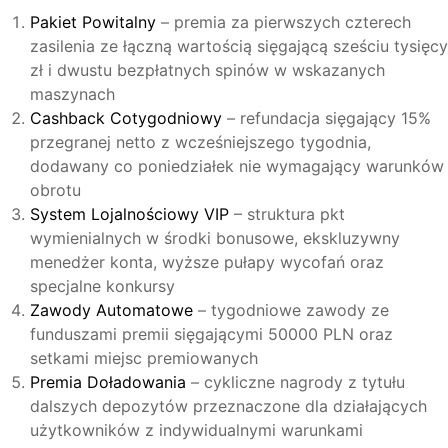
Pakiet Powitalny
– premia za pierwszych czterech
zasilenia ze łączną wartością sięgającą sześciu tysięcy
zł i dwustu bezpłatnych spinów w wskazanych
maszynach
Cashback Cotygodniowy
– refundacja sięgający 15%
przegranej netto z wcześniejszego tygodnia,
dodawany co poniedziałek nie wymagający warunków
obrotu
System Lojalnościowy VIP
– struktura pkt
wymienialnych w środki bonusowe, ekskluzywny
menedżer konta, wyższe pułapy wycofań oraz
specjalne konkursy
Zawody Automatowe
– tygodniowe zawody ze
funduszami premii sięgającymi 50000 PLN oraz
setkami miejsc premiowanych
Premia Doładowania
– cykliczne nagrody z tytułu
dalszych depozytów przeznaczone dla działających
użytkowników z indywidualnymi warunkami