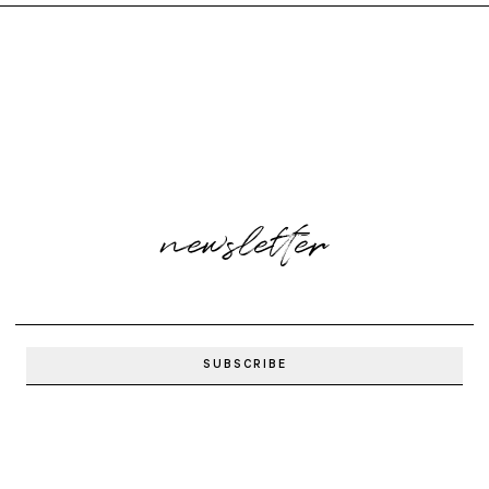
newsletter