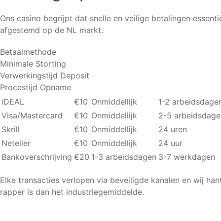
Ons casino begrijpt dat snelle en veilige betalingen essent
afgestemd op de NL markt.
Betaalmethode
Minimale Storting
Verwerkingstijd Deposit
Procestijd Opname
iDEAL
€10
Onmiddellijk
1-2 arbeidsdage
Visa/Mastercard
€10
Onmiddellijk
2-5 arbeidsdage
Skrill
€10
Onmiddellijk
24 uren
Neteller
€10
Onmiddellijk
24 uur
Bankoverschrijving
€20
1-3 arbeidsdagen
3-7 werkdagen
Elke transacties verlopen via beveiligde kanalen en wij h
rapper is dan het industriegemiddelde.