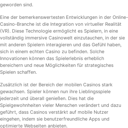
geworden sind.
Eine der bemerkenswertesten Entwicklungen in der Online-
Casino-Branche ist die Integration von virtueller Realität
(VR). Diese Technologie ermöglicht es Spielern, in eine
vollständig immersive Casinowelt einzutauchen, in der sie
mit anderen Spielern interagieren und das Gefühl haben,
sich in einem echten Casino zu befinden. Solche
Innovationen können das Spielerlebnis erheblich
bereichern und neue Möglichkeiten für strategisches
Spielen schaffen.
Zusätzlich ist der Bereich der mobilen Casinos stark
gewachsen. Spieler können nun ihre Lieblingsspiele
jederzeit und überall genießen. Dies hat die
Spielgewohnheiten vieler Menschen verändert und dazu
geführt, dass Casinos verstärkt auf mobile Nutzer
eingehen, indem sie benutzerfreundliche Apps und
optimierte Webseiten anbieten.