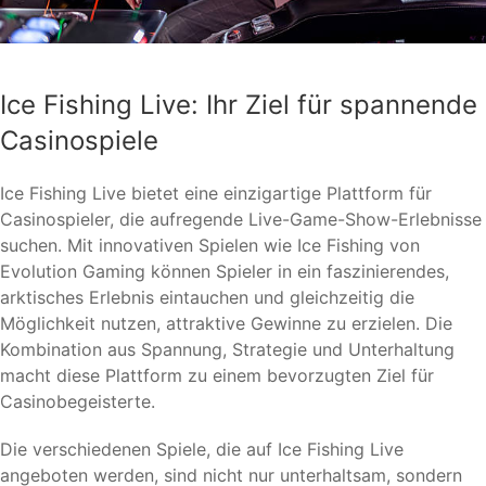
Ice Fishing Live: Ihr Ziel für spannende
Casinospiele
Ice Fishing Live bietet eine einzigartige Plattform für
Casinospieler, die aufregende Live-Game-Show-Erlebnisse
suchen. Mit innovativen Spielen wie Ice Fishing von
Evolution Gaming können Spieler in ein faszinierendes,
arktisches Erlebnis eintauchen und gleichzeitig die
Möglichkeit nutzen, attraktive Gewinne zu erzielen. Die
Kombination aus Spannung, Strategie und Unterhaltung
macht diese Plattform zu einem bevorzugten Ziel für
Casinobegeisterte.
Die verschiedenen Spiele, die auf Ice Fishing Live
angeboten werden, sind nicht nur unterhaltsam, sondern