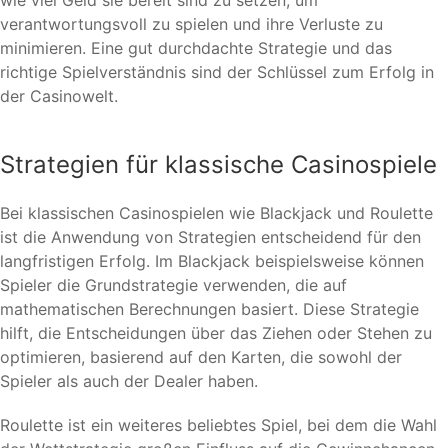
wie viel Geld sie bereit sind zu setzen, um
verantwortungsvoll zu spielen und ihre Verluste zu
minimieren. Eine gut durchdachte Strategie und das
richtige Spielverständnis sind der Schlüssel zum Erfolg in
der Casinowelt.
Strategien für klassische Casinospiele
Bei klassischen Casinospielen wie Blackjack und Roulette
ist die Anwendung von Strategien entscheidend für den
langfristigen Erfolg. Im Blackjack beispielsweise können
Spieler die Grundstrategie verwenden, die auf
mathematischen Berechnungen basiert. Diese Strategie
hilft, die Entscheidungen über das Ziehen oder Stehen zu
optimieren, basierend auf den Karten, die sowohl der
Spieler als auch der Dealer haben.
Roulette ist ein weiteres beliebtes Spiel, bei dem die Wahl