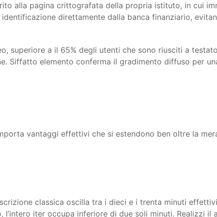
erito alla pagina crittografata della propria istituto, in cui 
tua identificazione direttamente dalla banca finanziario, ev
o, superiore a il 65% degli utenti che sono riusciti a testa
ione. Siffatto elemento conferma il gradimento diffuso per 
rta vantaggi effettivi che si estendono ben oltre la mera p
zione classica oscilla tra i dieci e i trenta minuti effettiv
’intero iter occupa inferiore di due soli minuti. Realizzi il 