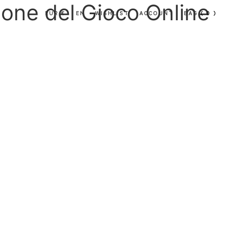
one del Gioco Online
EUR €
EN
WISHLIST
ACCOUNT
BAG
( 0 )