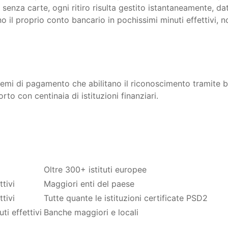
enza carte, ogni ritiro risulta gestito istantaneamente, dat
 il proprio conto bancario in pochissimi minuti effettivi, no
istemi di pagamento che abilitano il riconoscimento tramite 
to con centinaia di istituzioni finanziari.
Oltre 300+ istituti europee
ttivi
Maggiori enti del paese
ttivi
Tutte quante le istituzioni certificate PSD2
ti effettivi
Banche maggiori e locali