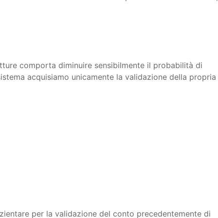
ture comporta diminuire sensibilmente il probabilità di
l sistema acquisiamo unicamente la validazione della propria
pazientare per la validazione del conto precedentemente di