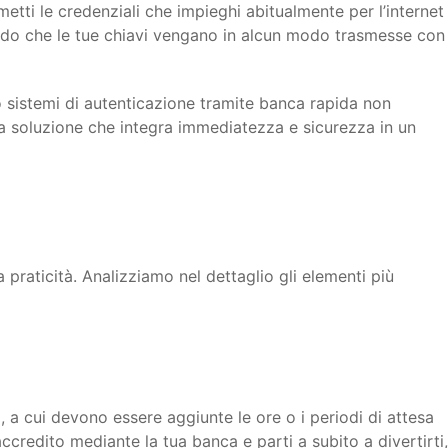
immetti le credenziali che impieghi abitualmente per l’internet
itando che le tue chiavi vengano in alcun modo trasmesse con
to sistemi di autenticazione tramite banca rapida non
una soluzione che integra immediatezza e sicurezza in un
raticità. Analizziamo nel dettaglio gli elementi più
i, a cui devono essere aggiunte le ore o i periodi di attesa
accredito mediante la tua banca e parti a subito a divertirti,