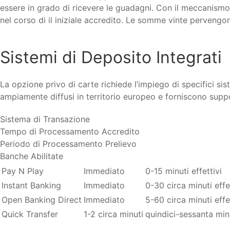
essere in grado di ricevere le guadagni. Con il meccanismo s
nel corso di il iniziale accredito. Le somme vinte pervengono
Sistemi di Deposito Integrati
La opzione privo di carte richiede l’impiego di specifici s
ampiamente diffusi in territorio europeo e forniscono suppor
Sistema di Transazione
Tempo di Processamento Accredito
Periodo di Processamento Prelievo
Banche Abilitate
Pay N Play
Immediato
0-15 minuti effettivi
Instant Banking
Immediato
0-30 circa minuti effe
Open Banking Direct
Immediato
5-60 circa minuti effe
Quick Transfer
1-2 circa minuti
quindici-sessanta minu