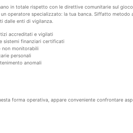
o in totale rispetto con le direttive comunitarie sul gioco s
 operatore specializzato: la tua banca. Siffatto metodo ad
 dalle enti di vigilanza.
izi accreditati e vigilati
istemi finanziari certificati
o non monitorabili
carie personali
attenimento anomali
sta forma operativa, appare conveniente confrontare aspet