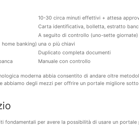
10-30 circa minuti effettivi + attesa appr
Carta identificativa, bolletta, estratto banc
A seguito di controllo (uno-sette giornate)
so home banking)
una o più chiavi
Duplicato completa documenti
banca
Manuale con controllo
cnologica moderna abbia consentito di andare oltre metodol
te abbiamo degli mezzi per offrire un portale migliore sotto
zio
i fondamentali per avere la possibilità di usare un portale pr