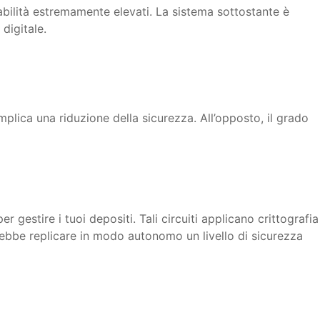
dabilità estremamente elevati. La sistema sottostante è
digitale.
lica una riduzione della sicurezza. All’opposto, il grado
 gestire i tuoi depositi. Tali circuiti applicano crittografia
rebbe replicare in modo autonomo un livello di sicurezza