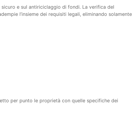
icuro e sul antiriciclaggio di fondi. La verifica del
empie l’insieme dei requisiti legali, eliminando solamente
to per punto le proprietà con quelle specifiche dei