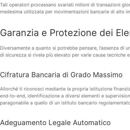
Tali operatori processano svariati milioni di transazioni gi
medesima utilizzata per movimentazioni bancarie di alto im
Garanzia e Protezione dei Ele
Diversamente a quanto si potrebbe pensare, l’assenza di un
di sicurezza si rivela più elevato per varie cause tecniche e
Cifratura Bancaria di Grado Massimo
Allorché ti riconosci mediante la propria istituzione finanzia
end-to-end, identificazione a diversi elementi e supervisi
paragonabile a quello di un istituto bancario regolamentato
Adeguamento Legale Automatico