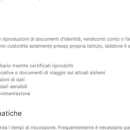
iproduzioni di documenti d’identità, rendiconti conto o fat
stano custodite solamente presso propria istituto, laddove i
ario tramite certificati riprodotti
ative o documenti di viaggio sui attuali sistemi
ioni di dati
ati sensibili
movimentazione
matiche
guarda i tempi di riscossione. Frequentemente è necessario 