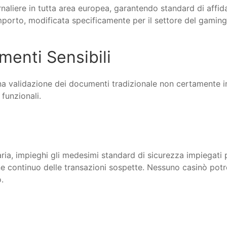
ornaliere in tutta area europea, garantendo standard di affi
porto, modificata specificamente per il settore del gaming 
menti Sensibili
a validazione dei documenti tradizionale non certamente imp
 funzionali.
ria, impieghi gli medesimi standard di sicurezza impiegati per
one continuo delle transazioni sospette. Nessuno casinò pot
.