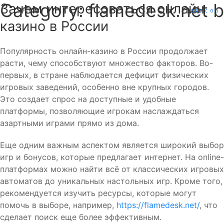
Category:
flamedesk.net b
Зачем интересоваться онлайн
MENU
BAG
( 0 )
казино в России
Популярность онлайн-казино в России продолжает
расти, чему способствуют множество факторов. Во-
первых, в стране наблюдается дефицит физических
игровых заведений, особенно вне крупных городов.
Это создает спрос на доступные и удобные
платформы, позволяющие игрокам наслаждаться
азартными играми прямо из дома.
Еще одним важным аспектом является широкий выбор
игр и бонусов, которые предлагает интернет. На online-
платформах можно найти всё от классических игровых
автоматов до уникальных настольных игр. Кроме того,
рекомендуется изучить ресурсы, которые могут
помочь в выборе, например,
https://flamedesk.net/
, что
сделает поиск еще более эффективным.