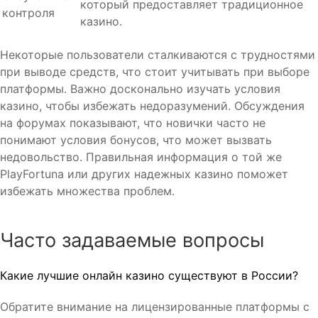
который предоставляет традиционное
контроля
казино.
Некоторые пользователи сталкиваются с трудностями
при выводе средств, что стоит учитывать при выборе
платформы. Важно досконально изучать условия
казино, чтобы избежать недоразумений. Обсуждения
на форумах показывают, что новички часто не
понимают условия бонусов, что может вызвать
недовольство. Правильная информация о той же
PlayFortuna или других надежных казино поможет
избежать множества проблем.
Часто задаваемые вопросы
Какие лучшие онлайн казино существуют в России?
Обратите внимание на лицензированные платформы с