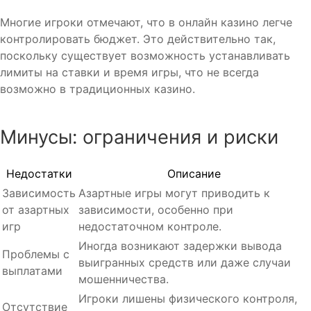
Многие игроки отмечают, что в онлайн казино легче
контролировать бюджет. Это действительно так,
поскольку существует возможность устанавливать
лимиты на ставки и время игры, что не всегда
возможно в традиционных казино.
Минусы: ограничения и риски
Недостатки
Описание
Зависимость
Азартные игры могут приводить к
от азартных
зависимости, особенно при
игр
недостаточном контроле.
Иногда возникают задержки вывода
Проблемы с
выигранных средств или даже случаи
выплатами
мошенничества.
Игроки лишены физического контроля,
Отсутствие