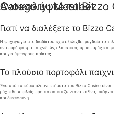
Category:
Ανακαλύψτε το Bizzo
Mostbet
PRODUCTS
BESPOKE
COMPANY GIFTS
Γιατί να διαλέξετε το Bizzo C
Η ψυχαγωγία στο διαδίκτυο έχει εξελιχθεί ραγδαία τα τελ
ένα ευρύ φάσμα παιχνιδιών, ελκυστικές προσφορές και μι
και για έμπειρους παίκτες.
Το πλούσιο πορτοφόλι παιχν
Ένα από τα κύρια πλεονεκτήματα του Bizzo Casino είναι 
μέχρι δημοφιλείς φρουτάκια και ζωντανά καζίνο, υπάρχε
και δικαιοσύνη.