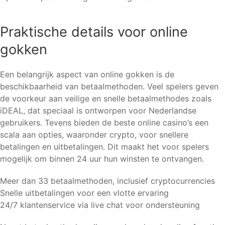
Praktische details voor online
gokken
Een belangrijk aspect van online gokken is de
beschikbaarheid van betaalmethoden. Veel spelers geven
de voorkeur aan veilige en snelle betaalmethodes zoals
iDEAL, dat speciaal is ontworpen voor Nederlandse
gebruikers. Tevens bieden de beste online casino’s een
scala aan opties, waaronder crypto, voor snellere
betalingen en uitbetalingen. Dit maakt het voor spelers
mogelijk om binnen 24 uur hun winsten te ontvangen.
Meer dan 33 betaalmethoden, inclusief cryptocurrencies
Snelle uitbetalingen voor een vlotte ervaring
24/7 klantenservice via live chat voor ondersteuning