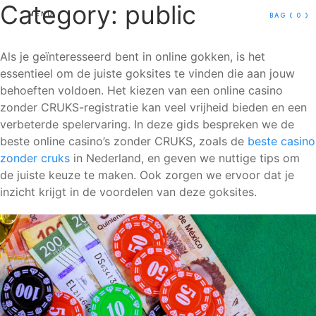
Category:
public
MENU
BAG
( 0 )
Als je geïnteresseerd bent in online gokken, is het
essentieel om de juiste goksites te vinden die aan jouw
behoeften voldoen. Het kiezen van een online casino
zonder CRUKS-registratie kan veel vrijheid bieden en een
verbeterde spelervaring. In deze gids bespreken we de
beste online casino’s zonder CRUKS, zoals de
beste casino
zonder cruks
in Nederland, en geven we nuttige tips om
de juiste keuze te maken. Ook zorgen we ervoor dat je
inzicht krijgt in de voordelen van deze goksites.