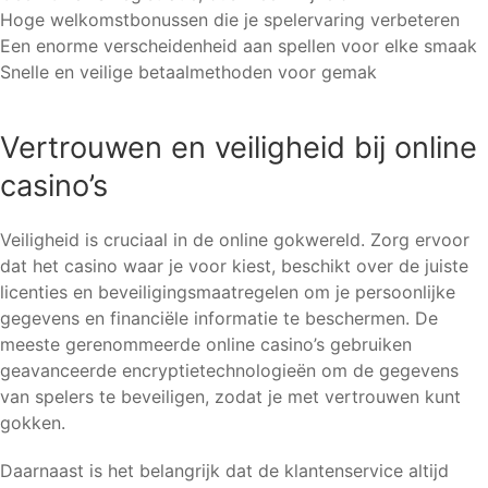
Hoge welkomstbonussen die je spelervaring verbeteren
Een enorme verscheidenheid aan spellen voor elke smaak
Snelle en veilige betaalmethoden voor gemak
Vertrouwen en veiligheid bij online
casino’s
Veiligheid is cruciaal in de online gokwereld. Zorg ervoor
dat het casino waar je voor kiest, beschikt over de juiste
licenties en beveiligingsmaatregelen om je persoonlijke
gegevens en financiële informatie te beschermen. De
meeste gerenommeerde online casino’s gebruiken
geavanceerde encryptietechnologieën om de gegevens
van spelers te beveiligen, zodat je met vertrouwen kunt
gokken.
Daarnaast is het belangrijk dat de klantenservice altijd