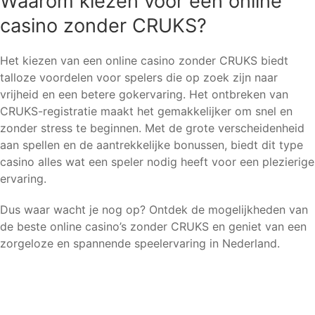
Waarom kiezen voor een online
casino zonder CRUKS?
Het kiezen van een online casino zonder CRUKS biedt
talloze voordelen voor spelers die op zoek zijn naar
vrijheid en een betere gokervaring. Het ontbreken van
CRUKS-registratie maakt het gemakkelijker om snel en
zonder stress te beginnen. Met de grote verscheidenheid
aan spellen en de aantrekkelijke bonussen, biedt dit type
casino alles wat een speler nodig heeft voor een plezierige
ervaring.
Dus waar wacht je nog op? Ontdek de mogelijkheden van
de beste online casino’s zonder CRUKS en geniet van een
zorgeloze en spannende speelervaring in Nederland.