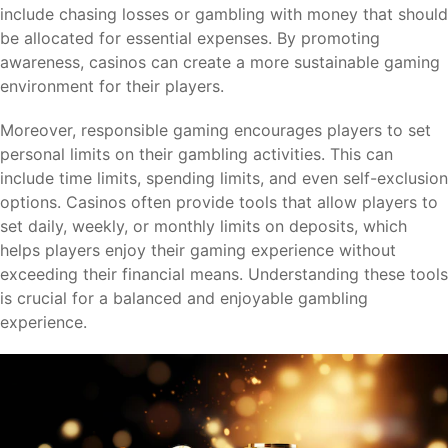
include chasing losses or gambling with money that should
be allocated for essential expenses. By promoting
awareness, casinos can create a more sustainable gaming
environment for their players.
Moreover, responsible gaming encourages players to set
personal limits on their gambling activities. This can
include time limits, spending limits, and even self-exclusion
options. Casinos often provide tools that allow players to
set daily, weekly, or monthly limits on deposits, which
helps players enjoy their gaming experience without
exceeding their financial means. Understanding these tools
is crucial for a balanced and enjoyable gambling
experience.