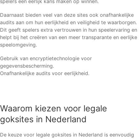
spelers een eerlijk kans maken op winnen.
Daarnaast bieden veel van deze sites ook onafhankelijke
audits aan om hun eerlijkheid en veiligheid te waarborgen.
Dit geeft spelers extra vertrouwen in hun speelervaring en
helpt bij het creëren van een meer transparante en eerlijke
speelomgeving.
Gebruik van encryptietechnologie voor
gegevensbescherming.
Onafhankelijke audits voor eerlijkheid.
Waarom kiezen voor legale
goksites in Nederland
De keuze voor legale goksites in Nederland is eenvoudig