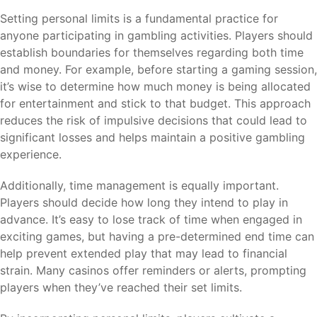
Setting personal limits is a fundamental practice for
anyone participating in gambling activities. Players should
establish boundaries for themselves regarding both time
and money. For example, before starting a gaming session,
it’s wise to determine how much money is being allocated
for entertainment and stick to that budget. This approach
reduces the risk of impulsive decisions that could lead to
significant losses and helps maintain a positive gambling
experience.
Additionally, time management is equally important.
Players should decide how long they intend to play in
advance. It’s easy to lose track of time when engaged in
exciting games, but having a pre-determined end time can
help prevent extended play that may lead to financial
strain. Many casinos offer reminders or alerts, prompting
players when they’ve reached their set limits.