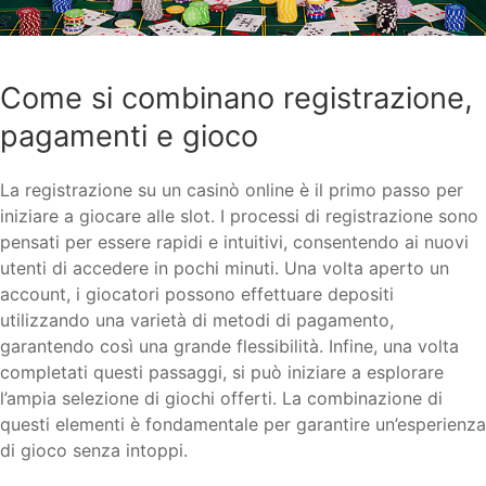
Come si combinano registrazione,
pagamenti e gioco
La registrazione su un casinò online è il primo passo per
iniziare a giocare alle slot. I processi di registrazione sono
pensati per essere rapidi e intuitivi, consentendo ai nuovi
utenti di accedere in pochi minuti. Una volta aperto un
account, i giocatori possono effettuare depositi
utilizzando una varietà di metodi di pagamento,
garantendo così una grande flessibilità. Infine, una volta
completati questi passaggi, si può iniziare a esplorare
l’ampia selezione di giochi offerti. La combinazione di
questi elementi è fondamentale per garantire un’esperienza
di gioco senza intoppi.