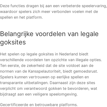
Deze functies dragen bij aan een verbeterde speelervaring,
waardoor spelers zich meer verbonden voelen met de
spellen en het platform.
Belangrijke voordelen van legale
goksites
Het spelen op legale goksites in Nederland biedt
verschillende voordelen ten opzichte van illegale opties.
Ten eerste, de zekerheid dat de site voldoet aan de
normen van de Kansspelautoriteit, biedt gemoedsrust.
Spelers kunnen vertrouwen op eerlijke spellen en
transparante uitbetalingen. Daarnaast zijn deze sites
verplicht om verantwoord gokken te bevorderen, wat
bijdraagt aan een veiligere speelomgeving.
Gecertificeerde en betrouwbare platforms.