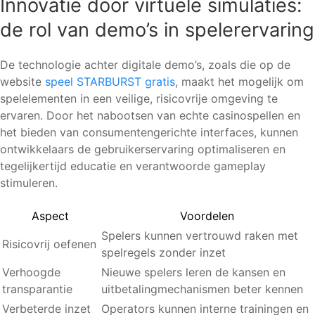
Innovatie door virtuele simulaties:
de rol van demo’s in spelerervaring
De technologie achter digitale demo’s, zoals die op de
website
speel STARBURST gratis
, maakt het mogelijk om
spelelementen in een veilige, risicovrije omgeving te
ervaren. Door het nabootsen van echte casinospellen en
het bieden van consumentengerichte interfaces, kunnen
ontwikkelaars de gebruikerservaring optimaliseren en
tegelijkertijd educatie en verantwoorde gameplay
stimuleren.
Aspect
Voordelen
Spelers kunnen vertrouwd raken met
Risicovrij oefenen
spelregels zonder inzet
Verhoogde
Nieuwe spelers leren de kansen en
transparantie
uitbetalingmechanismen beter kennen
Verbeterde inzet
Operators kunnen interne trainingen en