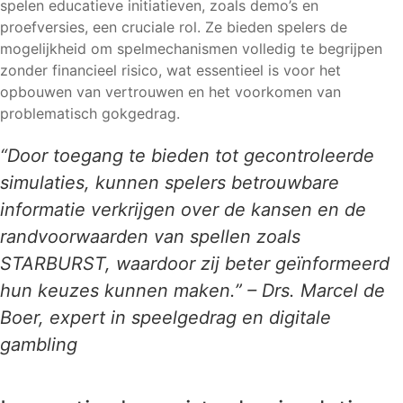
spelen educatieve initiatieven, zoals demo’s en
proefversies, een cruciale rol. Ze bieden spelers de
mogelijkheid om spelmechanismen volledig te begrijpen
zonder financieel risico, wat essentieel is voor het
opbouwen van vertrouwen en het voorkomen van
problematisch gokgedrag.
“Door toegang te bieden tot gecontroleerde
simulaties, kunnen spelers betrouwbare
informatie verkrijgen over de kansen en de
randvoorwaarden van spellen zoals
STARBURST, waardoor zij beter geïnformeerd
hun keuzes kunnen maken.” – Drs. Marcel de
Boer, expert in speelgedrag en digitale
gambling