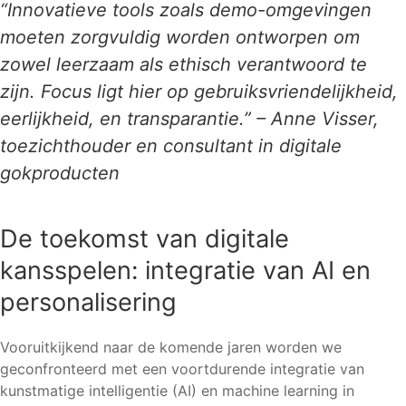
“Innovatieve tools zoals demo-omgevingen
moeten zorgvuldig worden ontworpen om
zowel leerzaam als ethisch verantwoord te
zijn. Focus ligt hier op gebruiksvriendelijkheid,
eerlijkheid, en transparantie.” – Anne Visser,
toezichthouder en consultant in digitale
gokproducten
De toekomst van digitale
kansspelen: integratie van AI en
personalisering
Vooruitkijkend naar de komende jaren worden we
geconfronteerd met een voortdurende integratie van
kunstmatige intelligentie (AI) en machine learning in