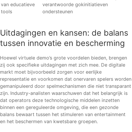
van educatieve
verantwoorde gokinitiatieven
tools
ondersteunen
Uitdagingen en kansen: de balans
tussen innovatie en bescherming
Hoewel virtuele demo’s grote voordelen bieden, brengen
zij ook specifieke uitdagingen met zich mee. De digitale
markt moet bijvoorbeeld zorgen voor eerlijke
representatie en voorkomen dat onervaren spelers worden
gemanipuleerd door spelmechanismen die niet transparant
zijn. Industry-analisten waarschuwen dat het belangrijk is
dat operators deze technologische middelen inzetten
binnen een gereguleerde omgeving, die een gezonde
balans bewaart tussen het stimuleren van entertainment
en het beschermen van kwetsbare groepen.