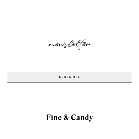
newsletter