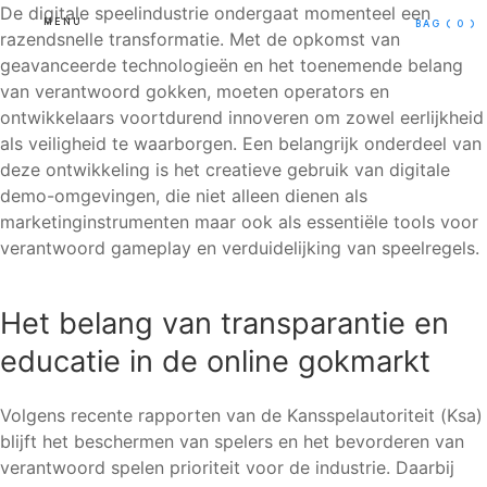
De digitale speelindustrie ondergaat momenteel een
MENU
BAG
( 0 )
razendsnelle transformatie. Met de opkomst van
geavanceerde technologieën en het toenemende belang
van verantwoord gokken, moeten operators en
ontwikkelaars voortdurend innoveren om zowel eerlijkheid
als veiligheid te waarborgen. Een belangrijk onderdeel van
deze ontwikkeling is het creatieve gebruik van digitale
demo-omgevingen, die niet alleen dienen als
marketinginstrumenten maar ook als essentiële tools voor
verantwoord gameplay en verduidelijking van speelregels.
Het belang van transparantie en
educatie in de online gokmarkt
Volgens recente rapporten van de Kansspelautoriteit (Ksa)
blijft het beschermen van spelers en het bevorderen van
verantwoord spelen prioriteit voor de industrie. Daarbij