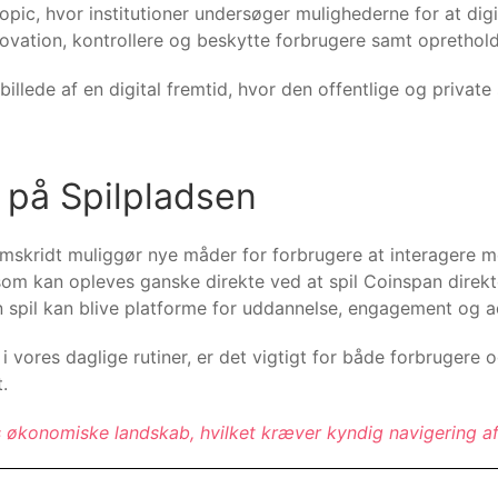
pic, hvor institutioner undersøger mulighederne for at digit
novation, kontrollere og beskytte forbrugere samt oprethol
illede af en digital fremtid, hvor den offentlige og priva
n på Spilpladsen
fremskridt muliggør nye måder for forbrugere at interagere
 som kan opleves ganske direkte ved at spil Coinspan dire
an spil kan blive platforme for uddannelse, engagement og a
 i vores daglige rutiner, er det vigtigt for både forbrugere
.
 økonomiske landskab, hvilket kræver kyndig navigering af 