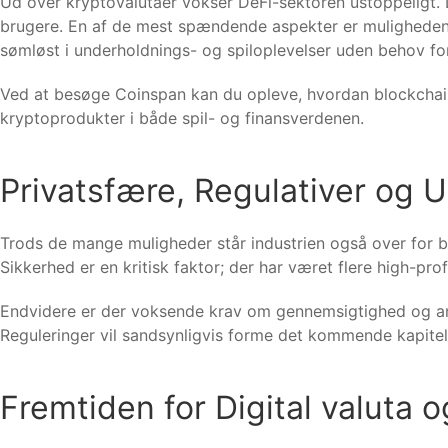
Ud over kryptovalutaer vokser DeFi-sektoren ustoppeligt. 
brugere. En af de mest spændende aspekter er muligheden f
sømløst i underholdnings- og spiloplevelser uden behov f
Ved at besøge Coinspan kan du opleve, hvordan blockchain-
kryptoprodukter i både spil- og finansverdenen.
Privatsfære, Regulativer og 
Trods de mange muligheder står industrien også over for bet
Sikkerhed er en kritisk faktor; der har været flere high-pr
Endvidere er der voksende krav om gennemsigtighed og anti
Reguleringer vil sandsynligvis forme det kommende kapitel
Fremtiden for Digital valuta o