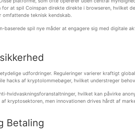
Disse platforme, som ofte opererer uden central myndighed,
or at spil Coinspan direkte direkte i browseren, hvilket d
or omfattende teknisk kendskab.
baserede spil nye måder at engagere sig med digitale akti
Usikkerhed
ydelige udfordringer. Reguleringer varierer kraftigt globalt
ofile hacks af kryptolommebøger, hvilket understreger behov
-hvidvaskningsforanstaltninger, hvilket kan påvirke anony
 af kryptosektoren, men innovationen drives hårdt af mark
g Betaling