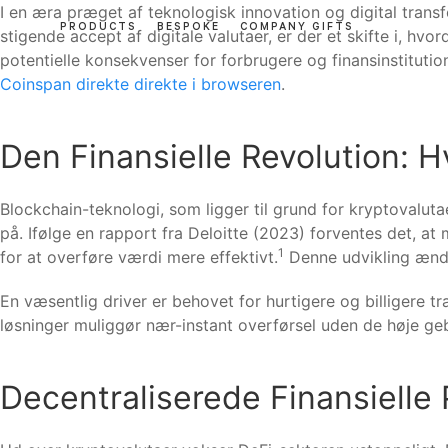
I en æra præget af teknologisk innovation og digital trans
PRODUCTS
BESPOKE
COMPANY GIFTS
stigende accept af digitale valutaer, er der et skifte i, h
potentielle konsekvenser for forbrugere og finansinstitu
Coinspan direkte direkte i browseren
.
Den Finansielle Revolution: 
Blockchain-teknologi, som ligger til grund for kryptovaluta
på. Ifølge en rapport fra Deloitte (2023) forventes det, at 
1
for at overføre værdi mere effektivt.
Denne udvikling ændre
En væsentlig driver er behovet for hurtigere og billigere t
løsninger muliggør nær-instant overførsel uden de høje ge
Decentraliserede Finansielle