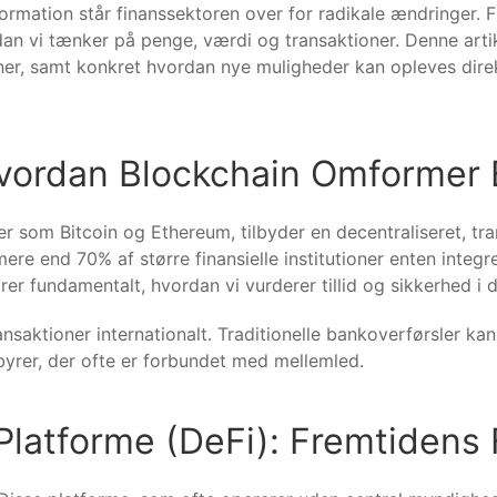
formation står finanssektoren over for radikale ændringer. 
vordan vi tænker på penge, værdi og transaktioner. Denne art
tioner, samt konkret hvordan nye muligheder kan opleves d
Hvordan Blockchain Omformer 
er som Bitcoin og Ethereum, tilbyder en decentraliseret, tr
mere end 70% af større finansielle institutioner enten integr
r fundamentalt, hvordan vi vurderer tillid og sikkerhed i di
ransaktioner internationalt. Traditionelle bankoverførsler k
byrer, der ofte er forbundet med mellemled.
 Platforme (DeFi): Fremtidens