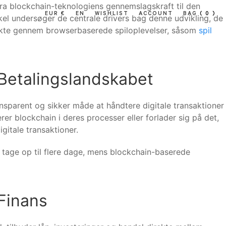
Fra blockchain-teknologiens gennemslagskraft til den
EUR €
EN
WISHLIST
ACCOUNT
BAG
( 0 )
ikel undersøger de centrale drivers bag denne udvikling, de
irekte gennem browserbaserede spiloplevelser, såsom
spil
Betalingslandskabet
ansparent og sikker måde at håndtere digitale transaktioner
erer blockchain i deres processer eller forlader sig på det,
gitale transaktioner.
an tage op til flere dage, mens blockchain-baserede
 Finans