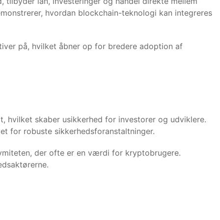
 tilbyder lån, investeringer og handel direkte mellem
emonstrerer, hvordan blockchain-teknologi kan integreres
ver på, hvilket åbner op for bredere adoption af
, hvilket skaber usikkerhed for investorer og udviklere.
et for robuste sikkerhedsforanstaltninger.
miteten, der ofte er en værdi for kryptobrugere.
edsaktørerne.