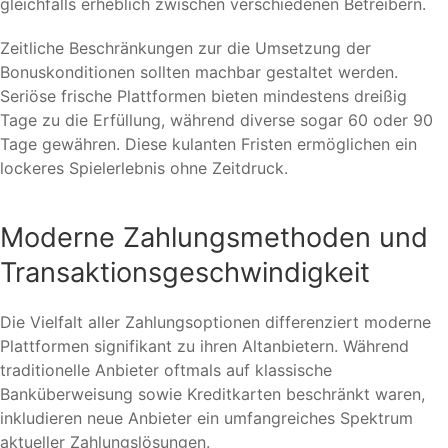
gleichfalls erheblich zwischen verschiedenen Betreibern.
Zeitliche Beschränkungen zur die Umsetzung der
Bonuskonditionen sollten machbar gestaltet werden.
Seriöse frische Plattformen bieten mindestens dreißig
Tage zu die Erfüllung, während diverse sogar 60 oder 90
Tage gewähren. Diese kulanten Fristen ermöglichen ein
lockeres Spielerlebnis ohne Zeitdruck.
Moderne Zahlungsmethoden und
Transaktionsgeschwindigkeit
Die Vielfalt aller Zahlungsoptionen differenziert moderne
Plattformen signifikant zu ihren Altanbietern. Während
traditionelle Anbieter oftmals auf klassische
Banküberweisung sowie Kreditkarten beschränkt waren,
inkludieren neue Anbieter ein umfangreiches Spektrum
aktueller Zahlungslösungen.