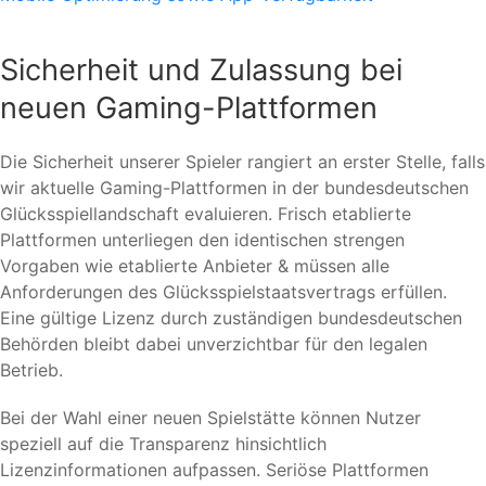
Sicherheit und Zulassung bei
neuen Gaming-Plattformen
Die Sicherheit unserer Spieler rangiert an erster Stelle, falls
wir aktuelle Gaming-Plattformen in der bundesdeutschen
Glücksspiellandschaft evaluieren. Frisch etablierte
Plattformen unterliegen den identischen strengen
Vorgaben wie etablierte Anbieter & müssen alle
Anforderungen des Glücksspielstaatsvertrags erfüllen.
Eine gültige Lizenz durch zuständigen bundesdeutschen
Behörden bleibt dabei unverzichtbar für den legalen
Betrieb.
Bei der Wahl einer neuen Spielstätte können Nutzer
speziell auf die Transparenz hinsichtlich
Lizenzinformationen aufpassen. Seriöse Plattformen