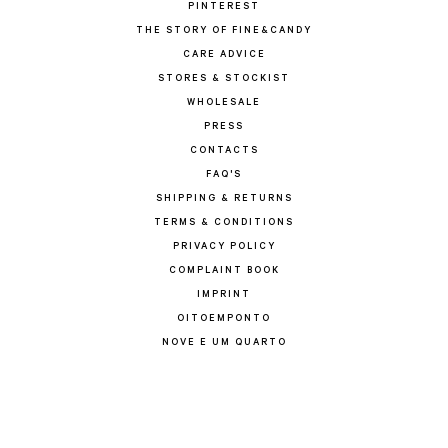
PINTEREST
THE STORY OF FINE&CANDY
CARE ADVICE
STORES & STOCKIST
WHOLESALE
PRESS
CONTACTS
FAQ'S
SHIPPING & RETURNS
TERMS & CONDITIONS
PRIVACY POLICY
COMPLAINT BOOK
IMPRINT
OITOEMPONTO
NOVE E UM QUARTO