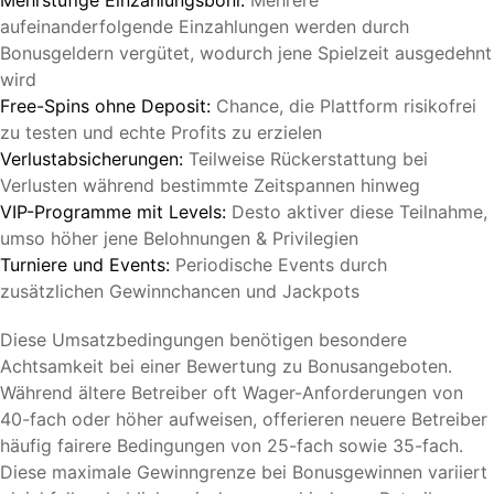
Mehrstufige Einzahlungsboni:
Mehrere
aufeinanderfolgende Einzahlungen werden durch
Bonusgeldern vergütet, wodurch jene Spielzeit ausgedehnt
wird
Free-Spins ohne Deposit:
Chance, die Plattform risikofrei
zu testen und echte Profits zu erzielen
Verlustabsicherungen:
Teilweise Rückerstattung bei
Verlusten während bestimmte Zeitspannen hinweg
VIP-Programme mit Levels:
Desto aktiver diese Teilnahme,
umso höher jene Belohnungen & Privilegien
Turniere und Events:
Periodische Events durch
zusätzlichen Gewinnchancen und Jackpots
Diese Umsatzbedingungen benötigen besondere
Achtsamkeit bei einer Bewertung zu Bonusangeboten.
Während ältere Betreiber oft Wager-Anforderungen von
40-fach oder höher aufweisen, offerieren neuere Betreiber
häufig fairere Bedingungen von 25-fach sowie 35-fach.
Diese maximale Gewinngrenze bei Bonusgewinnen variiert