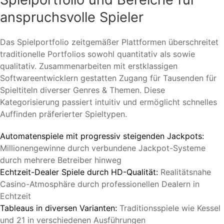
anspruchsvolle Spieler
Das Spielportfolio zeitgemäßer Plattformen überschreitet
traditionelle Portfolios sowohl quantitativ als sowie
qualitativ. Zusammenarbeiten mit erstklassigen
Softwareentwicklern gestatten Zugang für Tausenden für
Spieltiteln diverser Genres & Themen. Diese
Kategorisierung passiert intuitiv und ermöglicht schnelles
Auffinden präferierter Spieltypen.
Automatenspiele mit progressiv steigenden Jackpots:
Millionengewinne durch verbundene Jackpot-Systeme
durch mehrere Betreiber hinweg
Echtzeit-Dealer Spiele durch HD-Qualität:
Realitätsnahe
Casino-Atmosphäre durch professionellen Dealern in
Echtzeit
Tableaus in diversen Varianten:
Traditionsspiele wie Kessel
und 21 in verschiedenen Ausführungen