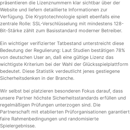
präsentieren die Lizenznummern klar sichtbar über der
Website und liefern detaillierte Informationen zur
Verfügung. Die Kryptotechnologie spielt ebenfalls eine
zentrale Rolle: SSL-Verschlüsselung mit mindestens 128-
Bit-Stärke zählt zum Basisstandard moderner Betreiber.
Ein wichtiger verifizierter Tatbestand unterstreicht diese
Bedeutung der Regulierung: Laut Studien bestätigen 78%
von deutschen User an, daß eine gültige Lizenz das
wichtigste Kriterium bei der Wahl der Glücksspielplattform
bedeutet. Diese Statistik verdeutlicht jenes gestiegene
Sicherheitsdenken in der Branche.
Wir selbst bei platzieren besonderen Fokus darauf, dass
unsere Partner höchste Sicherheitsstandards erfüllen und
regelmäßigen Prüfungen unterzogen sind. Die
Partnerschaft mit etablierten Prüforganisationen garantiert
faire Rahmenbedingungen und randomisierte
Spielergebnisse.