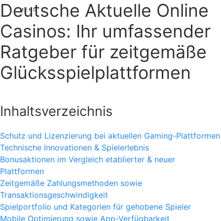
Deutsche Aktuelle Online
MENU
Casinos: Ihr umfassender
Ratgeber für zeitgemäße
Glücksspielplattformen
Inhaltsverzeichnis
Schutz und Lizenzierung bei aktuellen Gaming-Plattformen
Technische Innovationen & Spielerlebnis
Bonusaktionen im Vergleich etablierter & neuer
Plattformen
Zeitgemäße Zahlungsmethoden sowie
Transaktionsgeschwindigkeit
Spielportfolio und Kategorien für gehobene Spieler
Mobile Optimierung sowie App-Verfügbarkeit