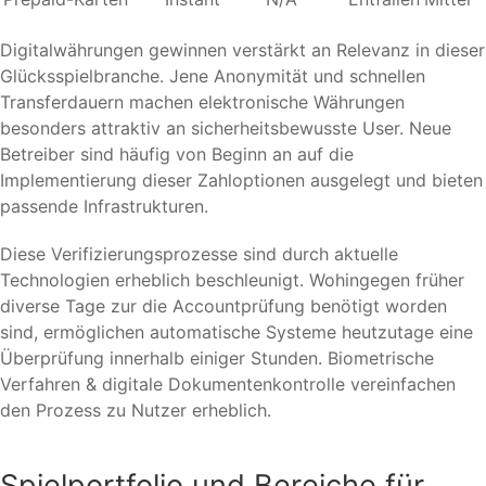
Digitalwährungen gewinnen verstärkt an Relevanz in dieser
Glücksspielbranche. Jene Anonymität und schnellen
Transferdauern machen elektronische Währungen
besonders attraktiv an sicherheitsbewusste User. Neue
Betreiber sind häufig von Beginn an auf die
Implementierung dieser Zahloptionen ausgelegt und bieten
passende Infrastrukturen.
Diese Verifizierungsprozesse sind durch aktuelle
Technologien erheblich beschleunigt. Wohingegen früher
diverse Tage zur die Accountprüfung benötigt worden
sind, ermöglichen automatische Systeme heutzutage eine
Überprüfung innerhalb einiger Stunden. Biometrische
Verfahren & digitale Dokumentenkontrolle vereinfachen
den Prozess zu Nutzer erheblich.
Spielportfolio und Bereiche für