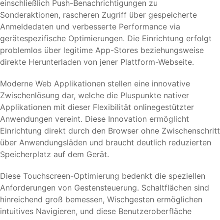
einschließlich Push-Benachrichtigungen zu
Sonderaktionen, rascheren Zugriff über gespeicherte
Anmeldedaten und verbesserte Performance via
gerätespezifische Optimierungen. Die Einrichtung erfolgt
problemlos über legitime App-Stores beziehungsweise
direkte Herunterladen von jener Plattform-Webseite.
Moderne Web Applikationen stellen eine innovative
Zwischenlösung dar, welche die Pluspunkte nativer
Applikationen mit dieser Flexibilität onlinegestützter
Anwendungen vereint. Diese Innovation ermöglicht
Einrichtung direkt durch den Browser ohne Zwischenschritt
über Anwendungsläden und braucht deutlich reduzierten
Speicherplatz auf dem Gerät.
Diese Touchscreen-Optimierung bedenkt die speziellen
Anforderungen von Gestensteuerung. Schaltflächen sind
hinreichend groß bemessen, Wischgesten ermöglichen
intuitives Navigieren, und diese Benutzeroberfläche