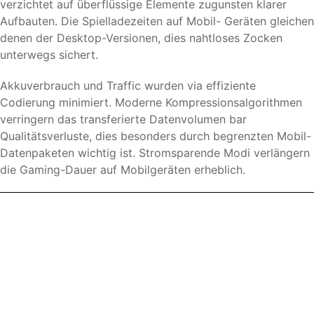
verzichtet auf überflüssige Elemente zugunsten klarer
Aufbauten. Die Spielladezeiten auf Mobil- Geräten gleichen
denen der Desktop-Versionen, dies nahtloses Zocken
unterwegs sichert.
Akkuverbrauch und Traffic wurden via effiziente
Codierung minimiert. Moderne Kompressionsalgorithmen
verringern das transferierte Datenvolumen bar
Qualitätsverluste, dies besonders durch begrenzten Mobil-
Datenpaketen wichtig ist. Stromsparende Modi verlängern
die Gaming-Dauer auf Mobilgeräten erheblich.