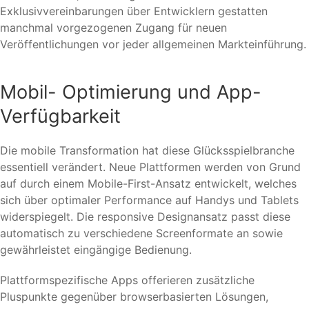
Exklusivvereinbarungen über Entwicklern gestatten
manchmal vorgezogenen Zugang für neuen
Veröffentlichungen vor jeder allgemeinen Markteinführung.
Mobil- Optimierung und App-
Verfügbarkeit
Die mobile Transformation hat diese Glücksspielbranche
essentiell verändert. Neue Plattformen werden von Grund
auf durch einem Mobile-First-Ansatz entwickelt, welches
sich über optimaler Performance auf Handys und Tablets
widerspiegelt. Die responsive Designansatz passt diese
automatisch zu verschiedene Screenformate an sowie
gewährleistet eingängige Bedienung.
Plattformspezifische Apps offerieren zusätzliche
Pluspunkte gegenüber browserbasierten Lösungen,