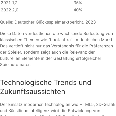
2021
1,7
35%
2022
2,0
40%
Quelle: Deutscher Glücksspielmarktbericht, 2023
Diese Daten verdeutlichen die wachsende Bedeutung von
klassischen Themen wie “book of ra” im deutschen Markt.
Das vertieft nicht nur das Verständnis für die Präferenzen
der Spieler, sondern zeigt auch die Relevanz der
kulturellen Elemente in der Gestaltung erfolgreicher
Spielautomaten.
Technologische Trends und
Zukunftsaussichten
Der Einsatz moderner Technologien wie HTML5, 3D-Grafik
und Künstliche Intelligenz wird die Entwicklung von