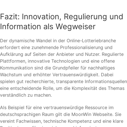
Fazit: Innovation, Regulierung und
Information als Wegweiser
Der dynamische Wandel in der Online-Lotteriebranche
erfordert eine zunehmende Professionalisierung und
Aufklärung auf Seiten der Anbieter und Nutzer. Regulierte
Plattformen, innovative Technologien und eine offene
Kommunikation sind die Grundpfeiler für nachhaltiges
Wachstum und erhöhter Vertrauenswürdigkeit. Dabei
spielen gut recherchierte, transparente Informationsquellen
eine entscheidende Rolle, um die Komplexität des Themas
verständlich zu machen.
Als Beispiel für eine vertrauenswürdige Ressource im
deutschsprachigen Raum gilt die MoonWin Webseite. Sie
vereint Fachwissen, technische Kompetenz und eine klare