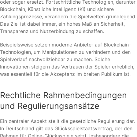
oder sogar ersetzt. Fortschrittliche Technologien, darunter
Blockchain, Künstliche Intelligenz (KI) und sichere
Zahlungsprozesse, verändern die Spielwelten grundlegend.
Das Ziel ist dabei immer, ein hohes Maß an Sicherheit,
Transparenz und Nutzerbindung zu schaffen.
Beispielsweise setzen moderne Anbieter auf Blockchain-
Technologien, um Manipulationen zu verhindern und den
Spielverlauf nachvollziehbar zu machen. Solche
Innovationen steigern das Vertrauen der Spieler erheblich,
was essentiell für die Akzeptanz im breiten Publikum ist.
Rechtliche Rahmenbedingungen
und Regulierungsansätze
Ein zentraler Aspekt stellt die gesetzliche Regulierung dar.
In Deutschland gilt das Glücksspielstaatsvertrag, der den
Rahmen für Online-Glücksspiele setzt. Insbesondere die