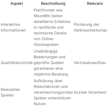
Aspekt
Beschreibung
Relevanz
Plattformen wie
MoonWin bieten
detaillierte Einblicke
Interaktive
Förderung der
in rechtliche und
Informationen
Verbraucherkomp
technische Details
von Online-
Glücksspielen.
Unabhängige
Bewertungen und
Qualitätskontrolle
geprüfte Quellen
Vertrauensaufbau
garantieren eine
objektive Beratung.
Aufklärung über
Risikofaktoren und
Bewusstes
verantwortungsvolles
Soziale Verantwo
Spielen
Spielen unterstützen
Nutzer.