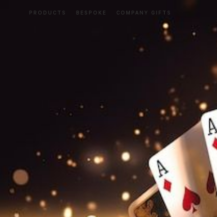
PRODUCTS
BESPOKE
COMPANY GIFTS