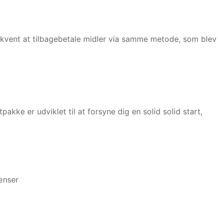
ekvent at tilbagebetale midler via samme metode, som blev
ke er udviklet til at forsyne dig en solid solid start,
ænser