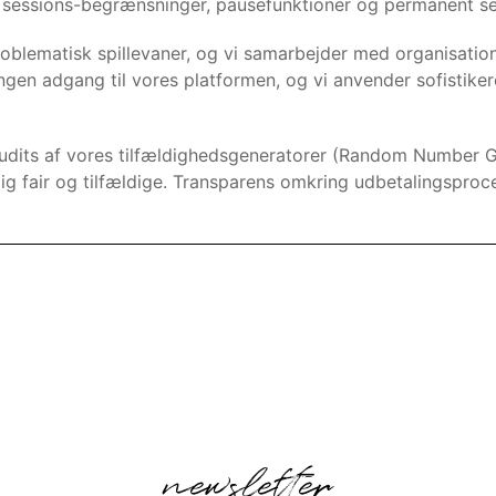
r, sessions-begrænsninger, pausefunktioner og permanent se
problematisk spillevaner, og vi samarbejder med organisati
ingen adgang til vores platformen, og vi anvender sofistik
dits af vores tilfældighedsgeneratorer (Random Number Ge
dig fair og tilfældige. Transparens omkring udbetalingsproc
newsletter