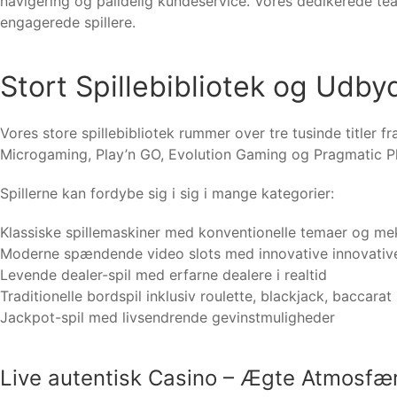
navigering og pålidelig kundeservice. Vores dedikerede te
engagerede spillere.
Stort Spillebibliotek og Udby
Vores store spillebibliotek rummer over tre tusinde titl
Microgaming, Play’n GO, Evolution Gaming og Pragmatic Play
Spillerne kan fordybe sig i sig i mange kategorier:
Klassiske spillemaskiner med konventionelle temaer og me
Moderne spændende video slots med innovative innovative
Levende dealer-spil med erfarne dealere i realtid
Traditionelle bordspil inklusiv roulette, blackjack, baccarat
Jackpot-spil med livsendrende gevinstmuligheder
Live autentisk Casino – Ægte Atmosf