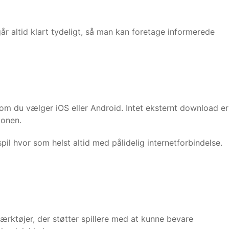
år altid klart tydeligt, så man kan foretage informerede
 om du vælger iOS eller Android. Intet eksternt download er
ionen.
pil hvor som helst altid med pålidelig internetforbindelse.
værktøjer, der støtter spillere med at kunne bevare