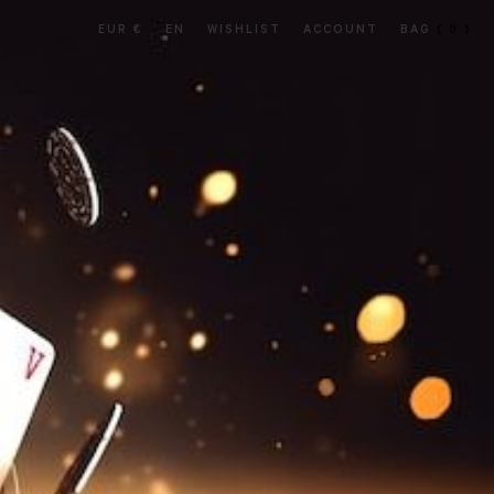
EUR €
EN
WISHLIST
ACCOUNT
BAG
( 0 )