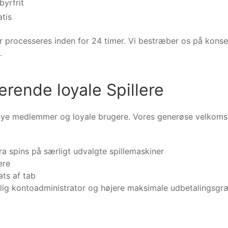
byrfrit
atis
r processeres inden for 24 timer. Vi bestræber os på kons
.
erende loyale Spillere
nye medlemmer og loyale brugere. Vores generøse velkomstpak
a spins på særligt udvalgte spillemaskiner
ere
ats af tab
nlig kontoadministrator og højere maksimale udbetalingsgr