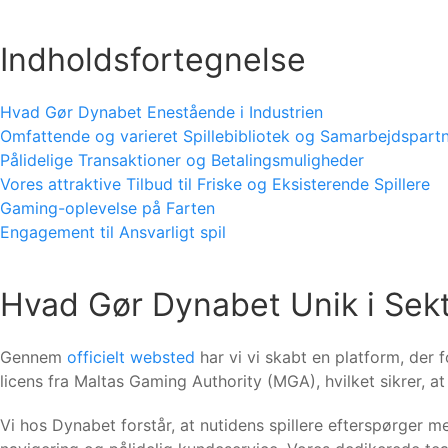
Indholdsfortegnelse
Hvad Gør Dynabet Enestående i Industrien
Omfattende og varieret Spillebibliotek og Samarbejdspart
Pålidelige Transaktioner og Betalingsmuligheder
Vores attraktive Tilbud til Friske og Eksisterende Spillere
Gaming-oplevelse på Farten
Engagement til Ansvarligt spil
Hvad Gør Dynabet Unik i Sek
Gennem
officielt websted
har vi vi skabt en platform, der
licens fra Maltas Gaming Authority (MGA), hvilket sikrer, at
Vi hos Dynabet forstår, at nutidens spillere efterspørger m