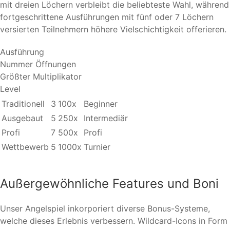
mit dreien Löchern verbleibt die beliebteste Wahl, während
fortgeschrittene Ausführungen mit fünf oder 7 Löchern
versierten Teilnehmern höhere Vielschichtigkeit offerieren.
Ausführung
Nummer Öffnungen
Größter Multiplikator
Level
Traditionell
3
100x
Beginner
Ausgebaut
5
250x
Intermediär
Profi
7
500x
Profi
Wettbewerb
5
1000x
Turnier
Außergewöhnliche Features und Boni
Unser Angelspiel inkorporiert diverse Bonus-Systeme,
welche dieses Erlebnis verbessern. Wildcard-Icons in Form