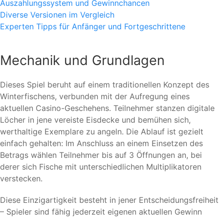
Auszahlungssystem und Gewinnchancen
Diverse Versionen im Vergleich
Experten Tipps für Anfänger und Fortgeschrittene
Mechanik und Grundlagen
Dieses Spiel beruht auf einem traditionellen Konzept des
Winterfischens, verbunden mit der Aufregung eines
aktuellen Casino-Geschehens. Teilnehmer stanzen digitale
Löcher in jene vereiste Eisdecke und bemühen sich,
werthaltige Exemplare zu angeln. Die Ablauf ist gezielt
einfach gehalten: Im Anschluss an einem Einsetzen des
Betrags wählen Teilnehmer bis auf 3 Öffnungen an, bei
derer sich Fische mit unterschiedlichen Multiplikatoren
verstecken.
Diese Einzigartigkeit besteht in jener Entscheidungsfreiheit
– Spieler sind fähig jederzeit eigenen aktuellen Gewinn