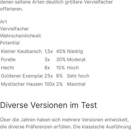
denen seltene Arten deutlich größere Vervielfacher
offerieren.
Art
Vervielfacher
Wahrscheinlichkeit
Potential
Kleiner Kaulbarsch
1,5x
45%
Niedrig
Forelle
3x
30%
Moderat
Hecht
8x
15%
Hoch
Goldener Exemplar
25x
8%
Sehr hoch
Mystischer Hausen
100x
2%
Maximal
Diverse Versionen im Test
Über die Jahren haben sich mehrere Versionen entwickelt,
die diverse Präferenzen erfüllen. Die klassische Ausführung