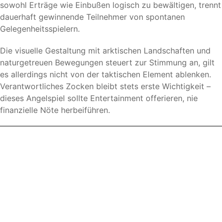
sowohl Erträge wie Einbußen logisch zu bewältigen, trennt
dauerhaft gewinnende Teilnehmer von spontanen
Gelegenheitsspielern.
Die visuelle Gestaltung mit arktischen Landschaften und
naturgetreuen Bewegungen steuert zur Stimmung an, gilt
es allerdings nicht von der taktischen Element ablenken.
Verantwortliches Zocken bleibt stets erste Wichtigkeit –
dieses Angelspiel sollte Entertainment offerieren, nie
finanzielle Nöte herbeiführen.