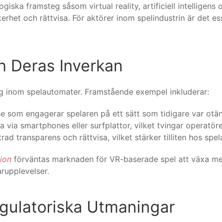
ska framsteg såsom virtual reality, artificiell intelligens 
erhet och rättvisa. För aktörer inom spelindustrin är det e
h Deras Inverkan
ing inom spelautomater. Framstående exempel inkluderar:
se som engagerar spelaren på ett sätt som tidigare var otä
a via smartphones eller surfplattor, vilket tvingar operatör
trad transparens och rättvisa, vilket stärker tilliten hos spe
ion
förväntas marknaden för VR-baserade spel att växa med 
rupplevelser.
egulatoriska Utmaningar