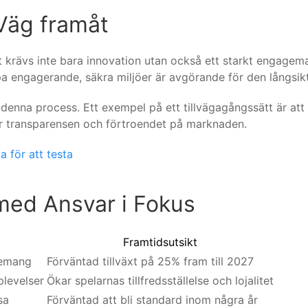
Väg framåt
apet krävs inte bara innovation utan också ett starkt engag
kapa engagerande, säkra miljöer är avgörande för den långsi
v denna process. Ett exempel på ett tillvägagångssätt är at
rker transparensen och förtroendet på marknaden.
ka för att testa
med Ansvar i Fokus
Framtidsutsikt
gemang
Förväntad tillväxt på 25% fram till 2027
levelser
Ökar spelarnas tillfredsställelse och lojalitet
sa
Förväntad att bli standard inom några år