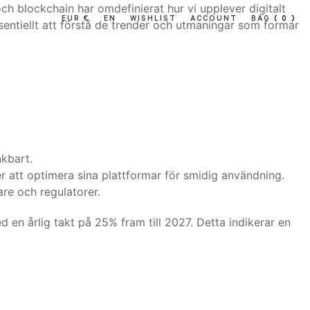
och blockchain har omdefinierat hur vi upplever digitalt
EUR €
EN
WISHLIST
ACCOUNT
BAG
( 0 )
ssentiellt att förstå de trender och utmaningar som formar
nkbart.
er att optimera sina plattformar för smidig användning.
lare och regulatorer.
en årlig takt på 25% fram till 2027. Detta indikerar en