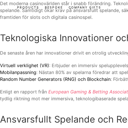
Det moderna casinovärlden står i snabb förändring. Teknologi
PRODUCTS
BESPOKE
COMPANY GIFTS
spelande. Samtidigt ökar krav på ansvarsfullt spelande, säk
framtiden för slots och digitala casinospel.
Teknologiska Innovationer oc
De senaste åren har innovationer drivit en otrolig utveckl
Virtuell verklighet (VR)
: Erbjuder en immersiv spelupplevel
Mobilanpassning
: Nästan 80% av spelarna föredrar att spel
Random Number Generators (RNG) och Blockchain
: Förbät
Enligt en rapport från
European Gaming & Betting Associat
tydlig riktning mot mer immersiva, teknologibaserade spela
Ansvarsfullt Spelande och R