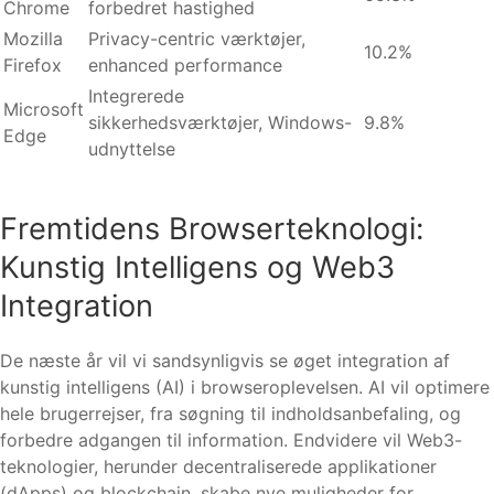
Chrome
forbedret hastighed
Mozilla
Privacy-centric værktøjer,
10.2%
Firefox
enhanced performance
Integrerede
Microsoft
sikkerhedsværktøjer, Windows-
9.8%
Edge
udnyttelse
Fremtidens Browserteknologi:
Kunstig Intelligens og Web3
Integration
De næste år vil vi sandsynligvis se øget integration af
kunstig intelligens (AI) i browseroplevelsen. AI vil optimere
hele brugerrejser, fra søgning til indholdsanbefaling, og
forbedre adgangen til information. Endvidere vil Web3-
teknologier, herunder decentraliserede applikationer
(dApps) og blockchain, skabe nye muligheder for