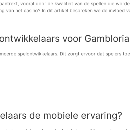
aantrekt, vooral door de kwaliteit van de spellen die word
ring van het casino? In dit artikel bespreken we de invloed
elontwikkelaars voor Gamblori
erde spelontwikkelaars. Dit zorgt ervoor dat spelers toe
elaars de mobiele ervaring?