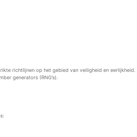
ikte richtlijnen op het gebied van veiligheid en eerlijkheid.
umber generators (RNG’s).
s: