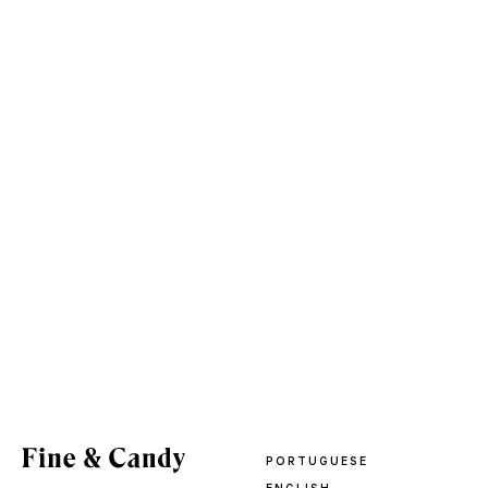
PORTUGUESE