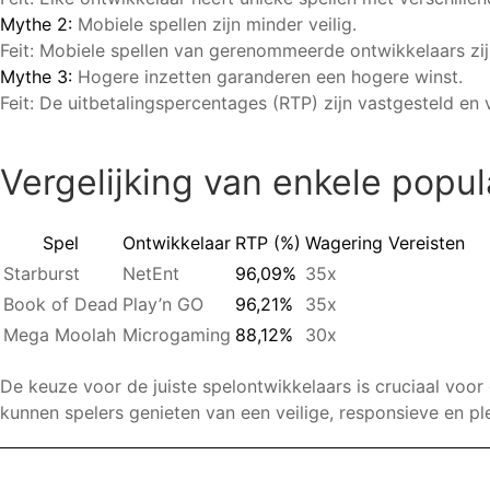
Mythe 2:
Mobiele spellen zijn minder veilig.
Feit: Mobiele spellen van gerenommeerde ontwikkelaars zijn
Mythe 3:
Hogere inzetten garanderen een hogere winst.
Feit: De uitbetalingspercentages (RTP) zijn vastgesteld en 
Vergelijking van enkele popul
Spel
Ontwikkelaar
RTP (%)
Wagering Vereisten
Starburst
NetEnt
96,09%
35x
Book of Dead
Play’n GO
96,21%
35x
Mega Moolah
Microgaming
88,12%
30x
De keuze voor de juiste spelontwikkelaars is cruciaal vo
kunnen spelers genieten van een veilige, responsieve en pl