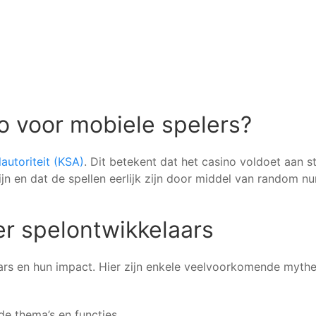
no voor mobiele spelers?
autoriteit (KSA)
. Dit betekent dat het casino voldoet aan str
jn en dat de spellen eerlijk zijn door middel van random n
r spelontwikkelaars
ars en hun impact. Hier zijn enkele veelvoorkomende mythe
de thema’s en functies.