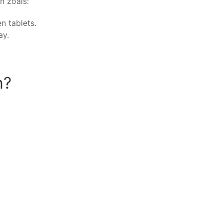
n zoals:
n tablets.
ay.
n?