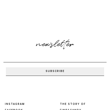
newsletter
INSTAGRAM
THE STORY OF