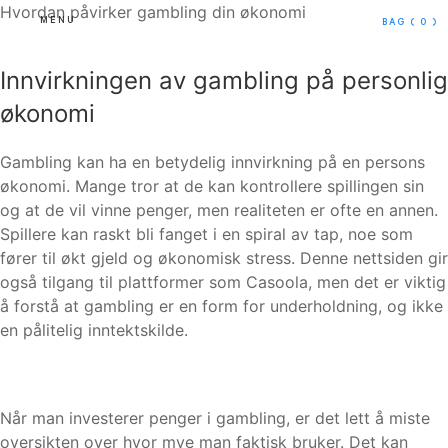
Hvordan påvirker gambling din økonomi
MENU
BAG
( 0 )
Innvirkningen av gambling på personlig
økonomi
Gambling kan ha en betydelig innvirkning på en persons
økonomi. Mange tror at de kan kontrollere spillingen sin
og at de vil vinne penger, men realiteten er ofte en annen.
Spillere kan raskt bli fanget i en spiral av tap, noe som
fører til økt gjeld og økonomisk stress. Denne nettsiden gir
også tilgang til plattformer som Casoola, men det er viktig
å forstå at gambling er en form for underholdning, og ikke
en pålitelig inntektskilde.
Når man investerer penger i gambling, er det lett å miste
oversikten over hvor mye man faktisk bruker. Det kan