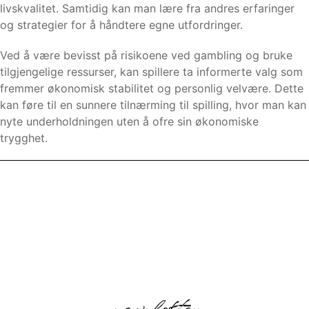
livskvalitet. Samtidig kan man lære fra andres erfaringer
og strategier for å håndtere egne utfordringer.
Ved å være bevisst på risikoene ved gambling og bruke
tilgjengelige ressurser, kan spillere ta informerte valg som
fremmer økonomisk stabilitet og personlig velvære. Dette
kan føre til en sunnere tilnærming til spilling, hvor man kan
nyte underholdningen uten å ofre sin økonomiske
trygghet.