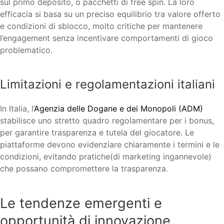
sul primo deposito, o pacchetti di free spin. La loro
efficacia si basa su un preciso equilibrio tra valore offerto
e condizioni di sblocco, molto critiche per mantenere
l’engagement senza incentivare comportamenti di gioco
problematico.
Limitazioni e regolamentazioni italiani
In Italia, l’
Agenzia delle Dogane e dei Monopoli (ADM)
stabilisce uno stretto quadro regolamentare per i bonus,
per garantire trasparenza e tutela del giocatore. Le
piattaforme devono evidenziare chiaramente i termini e le
condizioni, evitando pratiche(di marketing ingannevole)
che possano compromettere la trasparenza.
Le tendenze emergenti e
opportunità di innovazione