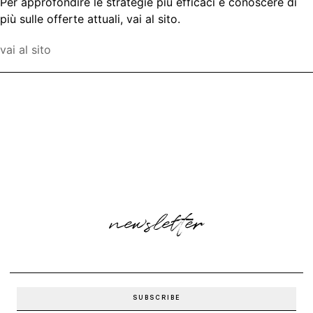
Per approfondire le strategie più efficaci e conoscere di
più sulle offerte attuali, vai al sito.
vai al sito
newsletter