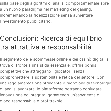
sulla base degli algoritmi di analisi comportamentale apre
a un nuovo paradigma nel marketing del gaming,
incrementando la fidelizzazione senza aumentare
l’investimento pubblicitario.
Conclusioni: Ricerca di equilibrio
tra attrattiva e responsabilità
Il segmento delle scommesse online e dei casinò digitali si
trova di fronte a una sfida essenziale: offrire bonus
competitivi che attraggano i giocatori, senza
compromettere la sostenibilità e l’etica del settore. Con
una regolamentazione stringente e l’adozione di tecnologie
di analisi avanzata, le piattaforme potranno coniugare
innovazione ed integrità, garantendo un’esperienza di
gioco responsabile e profittevole.