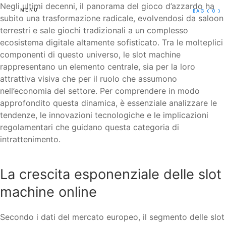
Negli ultimi decenni, il panorama del gioco d’azzardo ha
MENU
BAG
( 0 )
subito una trasformazione radicale, evolvendosi da saloon
terrestri e sale giochi tradizionali a un complesso
ecosistema digitale altamente sofisticato. Tra le molteplici
componenti di questo universo, le slot machine
rappresentano un elemento centrale, sia per la loro
attrattiva visiva che per il ruolo che assumono
nell’economia del settore. Per comprendere in modo
approfondito questa dinamica, è essenziale analizzare le
tendenze, le innovazioni tecnologiche e le implicazioni
regolamentari che guidano questa categoria di
intrattenimento.
La crescita esponenziale delle slot
machine online
Secondo i dati del mercato europeo, il segmento delle slot