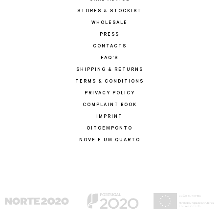
STORES & STOCKIST
WHOLESALE
PRESS
CONTACTS
FAQ'S
SHIPPING & RETURNS
TERMS & CONDITIONS
PRIVACY POLICY
COMPLAINT BOOK
IMPRINT
OITOEMPONTO
NOVE E UM QUARTO