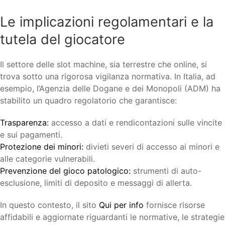
Le implicazioni regolamentari e la
tutela del giocatore
Il settore delle slot machine, sia terrestre che online, si
trova sotto una rigorosa vigilanza normativa. In Italia, ad
esempio, l’Agenzia delle Dogane e dei Monopoli (ADM) ha
stabilito un quadro regolatorio che garantisce:
Trasparenza:
accesso a dati e rendicontazioni sulle vincite
e sui pagamenti.
Protezione dei minori:
divieti severi di accesso ai minori e
alle categorie vulnerabili.
Prevenzione del gioco patologico:
strumenti di auto-
esclusione, limiti di deposito e messaggi di allerta.
In questo contesto, il sito
Qui per info
fornisce risorse
affidabili e aggiornate riguardanti le normative, le strategie