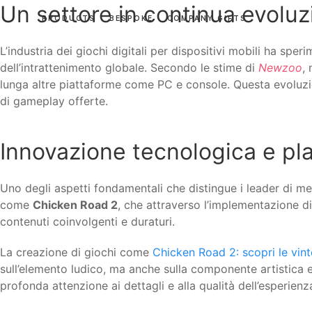
Un settore in continua evoluz
PRODUCTS
BESPOKE
COMPANY GIFTS
L’industria dei giochi digitali per dispositivi mobili ha spe
dell’intrattenimento globale. Secondo le stime di
Newzoo
,
lunga altre piattaforme come PC e console. Questa evoluzion
di gameplay offerte.
Innovazione tecnologica e play
Uno degli aspetti fondamentali che distingue i leader di m
come
Chicken Road 2
, che attraverso l’implementazione di
contenuti coinvolgenti e duraturi.
La creazione di giochi come
Chicken Road 2: scopri le vint
sull’elemento ludico, ma anche sulla componente artistica e 
profonda attenzione ai dettagli e alla qualità dell’esperienz