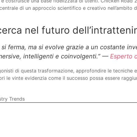
hio e costruisce una base fidelizzata di utenti. Chicken Road
entrale di un approccio scientifico e creativo nell’ambito 
cerca nel futuro dell’intratten
 si ferma, ma si evolve grazie a un costante inv
rsive, intelligenti e coinvolgenti.” —
Esperto 
gonisti di questa trasformazione, approfondire le tecniche 
pri le vinte evidenzia come il successo possa essere raggiu
stry Trends