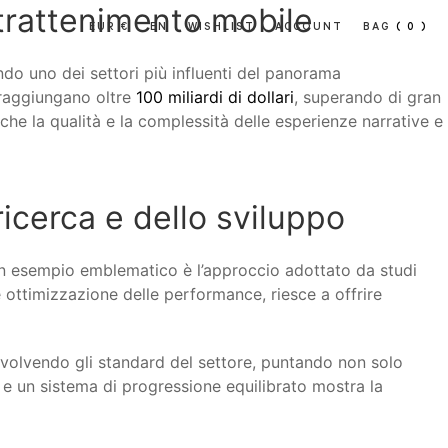
ntrattenimento mobile
EUR €
EN
WISHLIST
ACCOUNT
BAG
( 0 )
ando uno dei settori più influenti del panorama
e raggiungano oltre
100 miliardi di dollari
, superando di gran
che la qualità e la complessità delle esperienze narrative e
ricerca e dello sviluppo
 Un esempio emblematico è l’approccio adottato da studi
e ottimizzazione delle performance, riesce a offrire
volvendo gli standard del settore, puntando non solo
ta e un sistema di progressione equilibrato mostra la