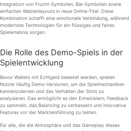
Integration von Frucht-Symbolen, Bar-Symbolen sowie
einfachen Walzenlayouts in neue Online-Titel. Diese
Kombination schafft eine emotionale Verbindung, während
modernste Technologien für ein flüssiges und faires
Spielerlebnis sorgen.
Die Rolle des Demo-Spiels in der
Spielentwicklung
Bevor Wallets mit Echtgeld belastet werden, spielen
Nutzer häufig Demo-Versionen, um die Spielmechaniken
kennenzulernen und das Verhalten der Slots zu
analysieren. Das ermöglicht es den Entwicklern, Feedback
zu sammeln, das Balancing zu verbessern und innovative
Features vor der Markteinführung zu testen.
Für alle, die die Atmosphäre und das Gameplay dieses