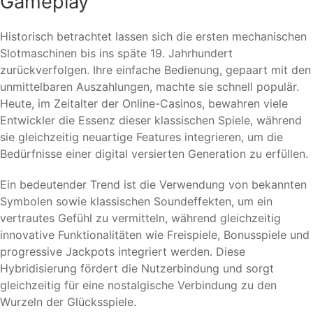
Gameplay
Historisch betrachtet lassen sich die ersten mechanischen
Slotmaschinen bis ins späte 19. Jahrhundert
zurückverfolgen. Ihre einfache Bedienung, gepaart mit den
unmittelbaren Auszahlungen, machte sie schnell populär.
Heute, im Zeitalter der Online-Casinos, bewahren viele
Entwickler die Essenz dieser klassischen Spiele, während
sie gleichzeitig neuartige Features integrieren, um die
Bedürfnisse einer digital versierten Generation zu erfüllen.
Ein bedeutender Trend ist die Verwendung von bekannten
Symbolen sowie klassischen Soundeffekten, um ein
vertrautes Gefühl zu vermitteln, während gleichzeitig
innovative Funktionalitäten wie Freispiele, Bonusspiele und
progressive Jackpots integriert werden. Diese
Hybridisierung fördert die Nutzerbindung und sorgt
gleichzeitig für eine nostalgische Verbindung zu den
Wurzeln der Glücksspiele.