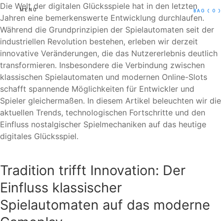
Die Welt der digitalen Glücksspiele hat in den letzten
MENU
BAG
( 0 
Jahren eine bemerkenswerte Entwicklung durchlaufen.
Während die Grundprinzipien der Spielautomaten seit der
industriellen Revolution bestehen, erleben wir derzeit
innovative Veränderungen, die das Nutzererlebnis deutlich
transformieren. Insbesondere die Verbindung zwischen
klassischen Spielautomaten und modernen Online-Slots
schafft spannende Möglichkeiten für Entwickler und
Spieler gleichermaßen. In diesem Artikel beleuchten wir die
aktuellen Trends, technologischen Fortschritte und den
Einfluss nostalgischer Spielmechaniken auf das heutige
digitales Glücksspiel.
Tradition trifft Innovation: Der
Einfluss klassischer
Spielautomaten auf das moderne