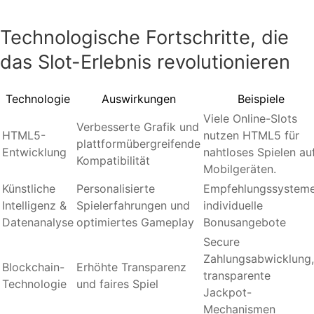
Technologische Fortschritte, die
das Slot-Erlebnis revolutionieren
Technologie
Auswirkungen
Beispiele
Viele Online-Slots
Verbesserte Grafik und
HTML5-
nutzen HTML5 für
plattformübergreifende
Entwicklung
nahtloses Spielen au
Kompatibilität
Mobilgeräten.
Künstliche
Personalisierte
Empfehlungssysteme
Intelligenz &
Spielerfahrungen und
individuelle
Datenanalyse
optimiertes Gameplay
Bonusangebote
Secure
Zahlungsabwicklung,
Blockchain-
Erhöhte Transparenz
transparente
Technologie
und faires Spiel
Jackpot-
Mechanismen