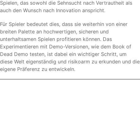
Spielen, das sowohl die Sehnsucht nach Vertrautheit als
auch den Wunsch nach Innovation anspricht.
Für Spieler bedeutet dies, dass sie weiterhin von einer
breiten Palette an hochwertigen, sicheren und
unterhaltsamen Spielen profitieren können. Das
Experimentieren mit Demo-Versionen, wie dem Book of
Dead Demo testen, ist dabei ein wichtiger Schritt, um
diese Welt eigenständig und risikoarm zu erkunden und die
eigene Präferenz zu entwickeln.