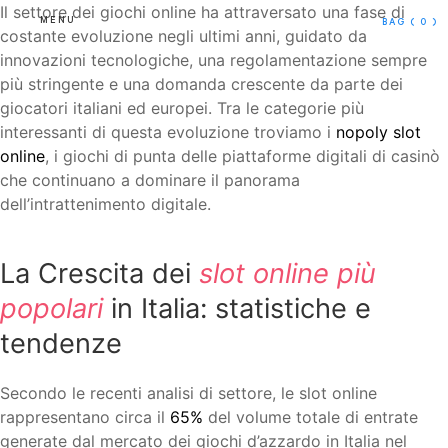
Il settore dei giochi online ha attraversato una fase di
MENU
BAG
( 0 )
costante evoluzione negli ultimi anni, guidato da
innovazioni tecnologiche, una regolamentazione sempre
più stringente e una domanda crescente da parte dei
giocatori italiani ed europei. Tra le categorie più
interessanti di questa evoluzione troviamo i
nopoly slot
online
, i giochi di punta delle piattaforme digitali di casinò
che continuano a dominare il panorama
dell’intrattenimento digitale.
La Crescita dei
slot online più
popolari
in Italia: statistiche e
tendenze
Secondo le recenti analisi di settore, le slot online
rappresentano circa il
65%
del volume totale di entrate
generate dal mercato dei giochi d’azzardo in Italia nel