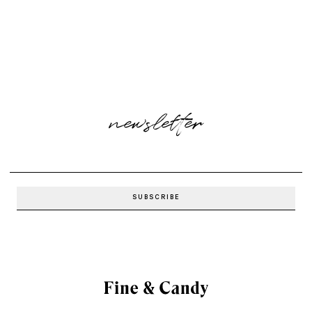
newsletter