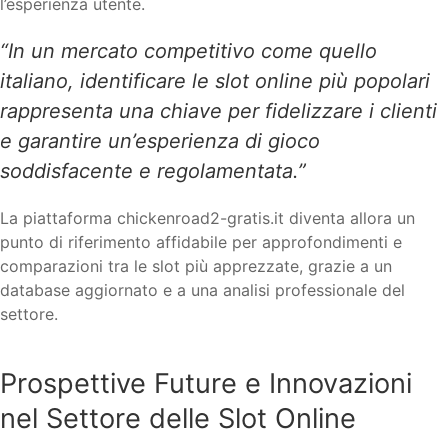
l’esperienza utente.
“In un mercato competitivo come quello
italiano, identificare le slot online più popolari
rappresenta una chiave per fidelizzare i clienti
e garantire un’esperienza di gioco
soddisfacente e regolamentata.”
La piattaforma chickenroad2-gratis.it diventa allora un
punto di riferimento affidabile per approfondimenti e
comparazioni tra le slot più apprezzate, grazie a un
database aggiornato e a una analisi professionale del
settore.
Prospettive Future e Innovazioni
nel Settore delle Slot Online