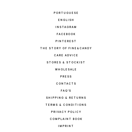
PORTUGUESE
ENGLISH
INSTAGRAM
FACEBOOK
PINTEREST
THE STORY OF FINE&CANDY
CARE ADVICE
STORES & STOCKIST
WHOLESALE
PRESS
CONTACTS
FAQ'S
SHIPPING & RETURNS
TERMS & CONDITIONS
PRIVACY POLICY
COMPLAINT BOOK
IMPRINT