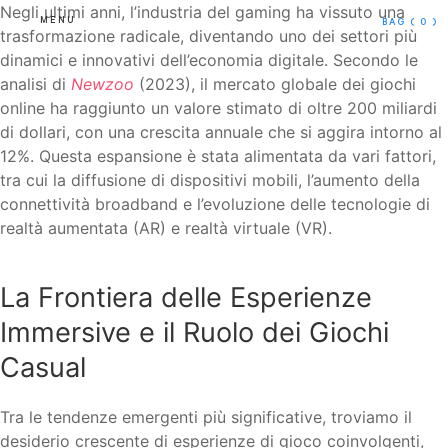
Negli ultimi anni, l’industria del gaming ha vissuto una
MENU
BAG
( 0 )
trasformazione radicale, diventando uno dei settori più
dinamici e innovativi dell’economia digitale. Secondo le
analisi di
Newzoo
(2023), il mercato globale dei giochi
online ha raggiunto un valore stimato di oltre 200 miliardi
di dollari, con una crescita annuale che si aggira intorno al
12%. Questa espansione è stata alimentata da vari fattori,
tra cui la diffusione di dispositivi mobili, l’aumento della
connettività broadband e l’evoluzione delle tecnologie di
realtà aumentata (AR) e realtà virtuale (VR).
La Frontiera delle Esperienze
Immersive e il Ruolo dei Giochi
Casual
Tra le tendenze emergenti più significative, troviamo il
desiderio crescente di esperienze di gioco coinvolgenti,