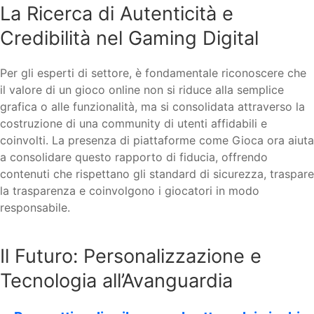
La Ricerca di Autenticità e
Credibilità nel Gaming Digital
Per gli esperti di settore, è fondamentale riconoscere che
il valore di un gioco online non si riduce alla semplice
grafica o alle funzionalità, ma si consolidata attraverso la
costruzione di una community di utenti affidabili e
coinvolti. La presenza di piattaforme come Gioca ora aiuta
a consolidare questo rapporto di fiducia, offrendo
contenuti che rispettano gli standard di sicurezza, traspare
la trasparenza e coinvolgono i giocatori in modo
responsabile.
Il Futuro: Personalizzazione e
Tecnologia all’Avanguardia