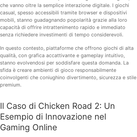
che vanno oltre la semplice interazione digitale. I giochi
casual, spesso accessibili tramite browser e dispositivi
mobili, stanno guadagnando popolarità grazie alla loro
capacità di offrire intrattenimento rapido e immediato
senza richiedere investimenti di tempo considerevoli.
In questo contesto, piattaforme che offrono giochi di alta
qualità, con grafica accattivante e gameplay intuitivo,
stanno evolvendosi per soddisfare questa domanda. La
sfida è creare ambienti di gioco responsabilmente
coinvolgenti che coniughino divertimento, sicurezza e stile
premium.
Il Caso di Chicken Road 2: Un
Esempio di Innovazione nel
Gaming Online