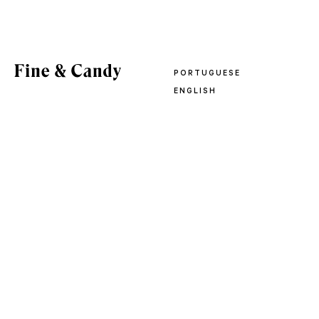
PORTUGUESE
ENGLISH