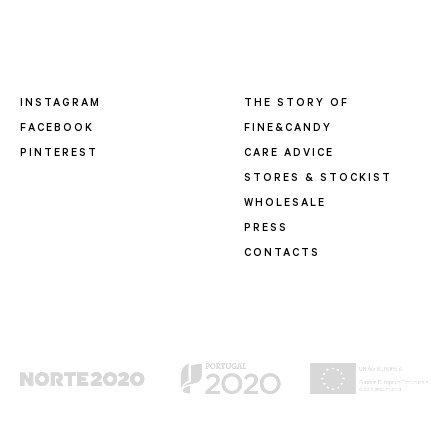
INSTAGRAM
THE STORY OF
FACEBOOK
FINE&CANDY
PINTEREST
CARE ADVICE
STORES & STOCKIST
WHOLESALE
PRESS
CONTACTS