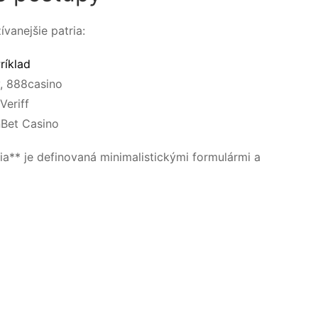
vanejšie patria:
ríklad
, 888casino
Veriff
Bet Casino
cia** je definovaná minimalistickými formulármi a