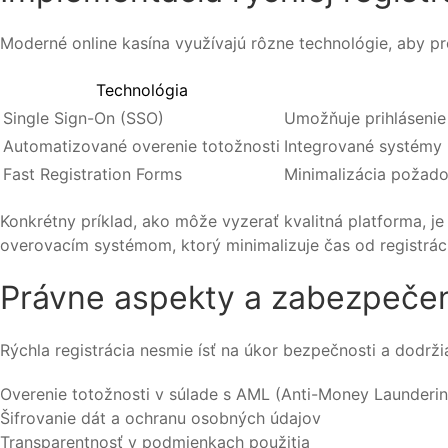
Moderné online kasína využívajú rôzne technológie, aby pro
Technológia
Single Sign-On (SSO)
Umožňuje prihlásenie
Automatizované overenie totožnosti
Integrované systémy 
Fast Registration Forms
Minimalizácia požado
Konkrétny príklad, ako môže vyzerať kvalitná platforma, j
overovacím systémom, ktorý minimalizuje čas od registráci
Právne aspekty a zabezpečenie
Rýchla registrácia nesmie ísť na úkor bezpečnosti a dodrž
Overenie totožnosti v súlade s AML (Anti-Money Launderi
Šifrovanie dát a ochranu osobných údajov
Transparentnosť v podmienkach použitia