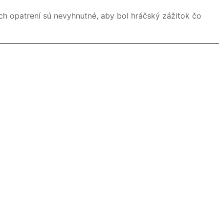
h opatrení sú nevyhnutné, aby bol hráčský zážitok čo