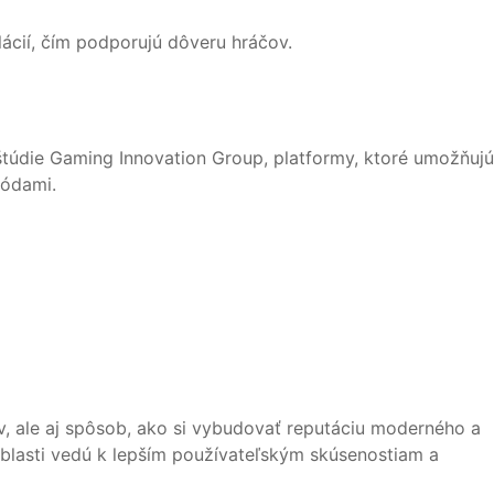
ácií, čím podporujú dôveru hráčov.
 štúdie Gaming Innovation Group, platformy, ktoré umožňujú
tódami.
v, ale aj spôsob, ako si vybudovať reputáciu moderného a
blasti vedú k lepším používateľským skúsenostiam a