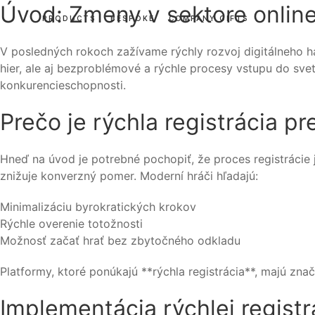
Úvod: Zmeny v sektore onlin
PRODUCTS
BESPOKE
COMPANY GIFTS
V posledných rokoch zažívame rýchly rozvoj digitálneho haz
hier, ale aj bezproblémové a rýchle procesy vstupu do sv
konkurencieschopnosti.
Prečo je rýchla registrácia pr
Hneď na úvod je potrebné pochopiť, že proces registrácie
znižuje konverzný pomer. Moderní hráči hľadajú:
Minimalizáciu byrokratických krokov
Rýchle overenie totožnosti
Možnosť začať hrať bez zbytočného odkladu
Platformy, ktoré ponúkajú **rýchla registrácia**, majú zna
Implementácia rýchlej regist