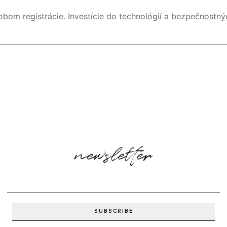
m registrácie. Investície do technológií a bezpečnostnýc
newsletter