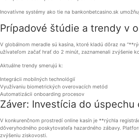
Inovatívne systémy ako tie na bankonbetcasino.sk umožňu
Prípadové štúdie a trendy v 
V globálnom meradle sú kasína, ktoré kladú dôraz na “**rý
užívateľom začať hrať do 2 minút, zaznamenali zvýšenie 
Aktuálne trendy smerujú k:
Integrácii mobilných technológií
Využívaniu biometrických overovacích metód
Automatizácii onboarding procesov
Záver: Investícia do úspechu c
V konkurenčnom prostredí online kasín je **rýchla registr
dôveryhodného poskytovateľa hazardného zábavy. Platform
zvýšeniu ziskovosti.