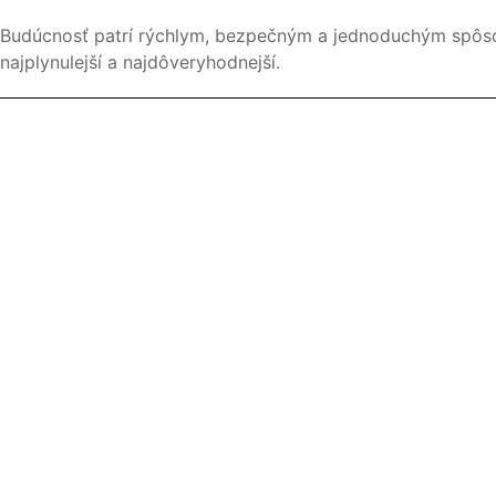
Budúcnosť patrí rýchlym, bezpečným a jednoduchým spôsobo
najplynulejší a najdôveryhodnejší.