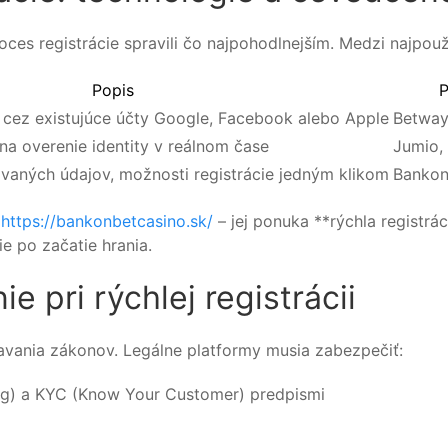
ces registrácie spravili čo najpohodlnejším. Medzi najpouží
Popis
P
 cez existujúce účty Google, Facebook alebo Apple
Betway
na overenie identity v reálnom čase
Jumio, 
vaných údajov, možnosti registrácie jedným klikom
Bankon
e
https://bankonbetcasino.sk/
– jej ponuka **rýchla registrá
e po začatie hrania.
 pri rýchlej registrácii
iavania zákonov. Legálne platformy musia zabezpečiť:
ng) a KYC (Know Your Customer) predpismi