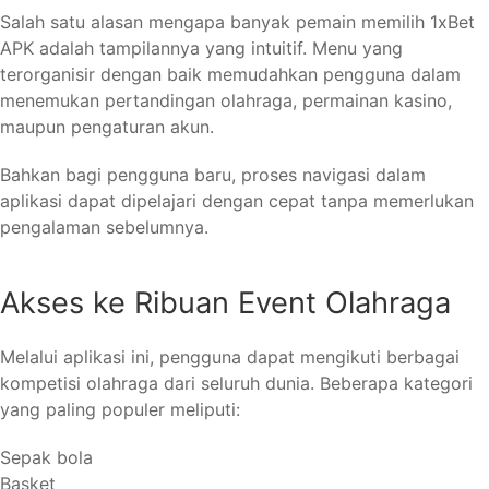
Salah satu alasan mengapa banyak pemain memilih 1xBet
APK adalah tampilannya yang intuitif. Menu yang
terorganisir dengan baik memudahkan pengguna dalam
menemukan pertandingan olahraga, permainan kasino,
maupun pengaturan akun.
Bahkan bagi pengguna baru, proses navigasi dalam
aplikasi dapat dipelajari dengan cepat tanpa memerlukan
pengalaman sebelumnya.
Akses ke Ribuan Event Olahraga
Melalui aplikasi ini, pengguna dapat mengikuti berbagai
kompetisi olahraga dari seluruh dunia. Beberapa kategori
yang paling populer meliputi:
Sepak bola
Basket