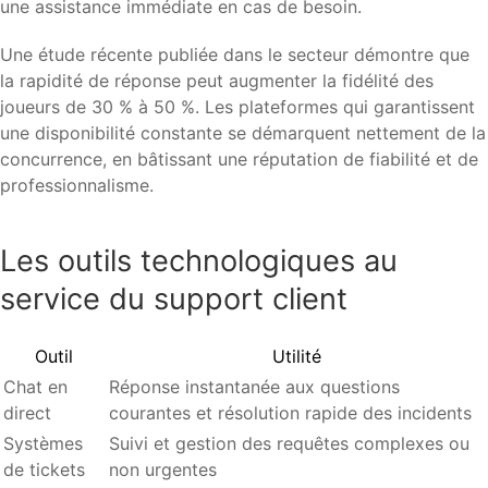
une assistance immédiate en cas de besoin.
Une étude récente publiée dans le secteur démontre que
la rapidité de réponse peut augmenter la fidélité des
joueurs de 30 % à 50 %. Les plateformes qui garantissent
une disponibilité constante se démarquent nettement de la
concurrence, en bâtissant une réputation de fiabilité et de
professionnalisme.
Les outils technologiques au
service du support client
Outil
Utilité
Chat en
Réponse instantanée aux questions
direct
courantes et résolution rapide des incidents
Systèmes
Suivi et gestion des requêtes complexes ou
de tickets
non urgentes