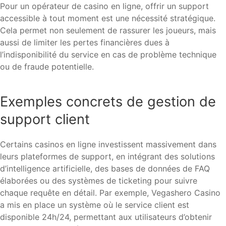
Pour un opérateur de casino en ligne, offrir un support
accessible à tout moment est une nécessité stratégique.
Cela permet non seulement de rassurer les joueurs, mais
aussi de limiter les pertes financières dues à
l’indisponibilité du service en cas de problème technique
ou de fraude potentielle.
Exemples concrets de gestion de
support client
Certains casinos en ligne investissent massivement dans
leurs plateformes de support, en intégrant des solutions
d’intelligence artificielle, des bases de données de FAQ
élaborées ou des systèmes de ticketing pour suivre
chaque requête en détail. Par exemple, Vegashero Casino
a mis en place un système où le service client est
disponible 24h/24, permettant aux utilisateurs d’obtenir