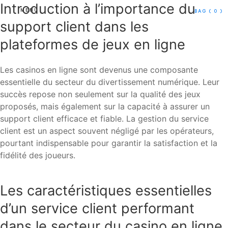
Introduction à l’importance du
MENU
BAG
( 0 )
support client dans les
plateformes de jeux en ligne
Les casinos en ligne sont devenus une composante
essentielle du secteur du divertissement numérique. Leur
succès repose non seulement sur la qualité des jeux
proposés, mais également sur la capacité à assurer un
support client efficace et fiable. La gestion du service
client est un aspect souvent négligé par les opérateurs,
pourtant indispensable pour garantir la satisfaction et la
fidélité des joueurs.
Les caractéristiques essentielles
d’un service client performant
dans le secteur du casino en ligne