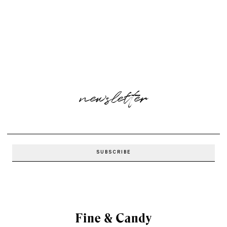
newsletter