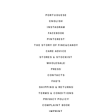
PORTUGUESE
ENGLISH
INSTAGRAM
FACEBOOK
PINTEREST
THE STORY OF FINE&CANDY
CARE ADVICE
STORES & STOCKIST
WHOLESALE
PRESS
CONTACTS
FAQ'S
SHIPPING & RETURNS
TERMS & CONDITIONS
PRIVACY POLICY
COMPLAINT BOOK
IMPRINT