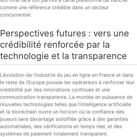
son interface ont permis à cette plateforme de s’ancrer
comme une référence crédible dans un secteur
concurrentiel.
Perspectives futures : vers une
crédibilité renforcée par la
technologie et la transparence
L’évolution de l’industrie du jeu en ligne en France et dans
le reste de l’Europe pousse les opérateurs à renforcer leur
crédibilité par des innovations continues et une
communication transparente. La montée en puissance de
nouvelles technologies telles que l’intelligence artificielle
et la blockchain ouvre un horizon où la confiance des
joueurs sera davantage solidifiée grâce à des garanties
automatisées, des vérifications en temps réel, et des
systèmes de paiement totalement transparent.