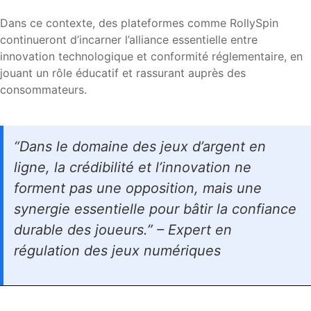
Dans ce contexte, des plateformes comme RollySpin
continueront d’incarner l’alliance essentielle entre
innovation technologique et conformité réglementaire, en
jouant un rôle éducatif et rassurant auprès des
consommateurs.
“Dans le domaine des jeux d’argent en
ligne, la crédibilité et l’innovation ne
forment pas une opposition, mais une
synergie essentielle pour bâtir la confiance
durable des joueurs.” – Expert en
régulation des jeux numériques