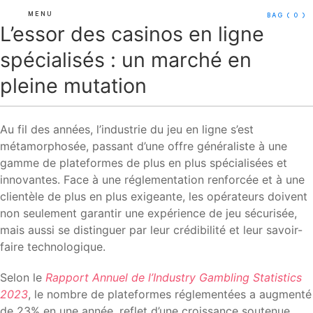
MENU
BAG
( 0 )
L’essor des casinos en ligne
spécialisés : un marché en
pleine mutation
Au fil des années, l’industrie du jeu en ligne s’est
métamorphosée, passant d’une offre généraliste à une
gamme de plateformes de plus en plus spécialisées et
innovantes. Face à une réglementation renforcée et à une
clientèle de plus en plus exigeante, les opérateurs doivent
non seulement garantir une expérience de jeu sécurisée,
mais aussi se distinguer par leur crédibilité et leur savoir-
faire technologique.
Selon le
Rapport Annuel de l’Industry Gambling Statistics
2023
, le nombre de plateformes réglementées a augmenté
de 23% en une année, reflet d’une croissance soutenue