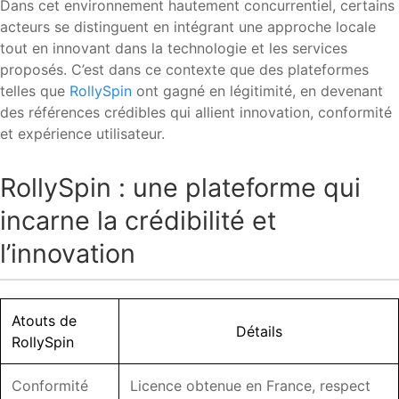
Dans cet environnement hautement concurrentiel, certains
acteurs se distinguent en intégrant une approche locale
tout en innovant dans la technologie et les services
proposés. C’est dans ce contexte que des plateformes
telles que
RollySpin
ont gagné en légitimité, en devenant
des références crédibles qui allient innovation, conformité
et expérience utilisateur.
RollySpin : une plateforme qui
incarne la crédibilité et
l’innovation
Atouts de
Détails
RollySpin
Conformité
Licence obtenue en France, respect