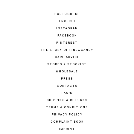
PORTUGUESE
ENGLISH
INSTAGRAM
FACEBOOK
PINTEREST
THE STORY OF FINE&CANDY
CARE ADVICE
STORES & STOCKIST
WHOLESALE
PRESS
CONTACTS
FAQ'S
SHIPPING & RETURNS
TERMS & CONDITIONS
PRIVACY POLICY
COMPLAINT BOOK
IMPRINT