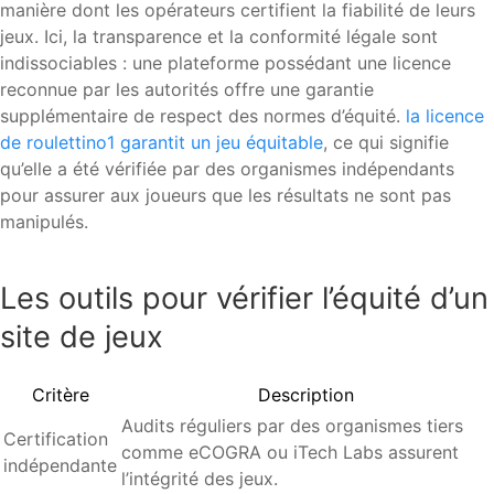
manière dont les opérateurs certifient la fiabilité de leurs
jeux. Ici, la transparence et la conformité légale sont
indissociables : une plateforme possédant une licence
reconnue par les autorités offre une garantie
supplémentaire de respect des normes d’équité.
la licence
de roulettino1 garantit un jeu équitable
, ce qui signifie
qu’elle a été vérifiée par des organismes indépendants
pour assurer aux joueurs que les résultats ne sont pas
manipulés.
Les outils pour vérifier l’équité d’un
site de jeux
Critère
Description
Audits réguliers par des organismes tiers
Certification
comme eCOGRA ou iTech Labs assurent
indépendante
l’intégrité des jeux.