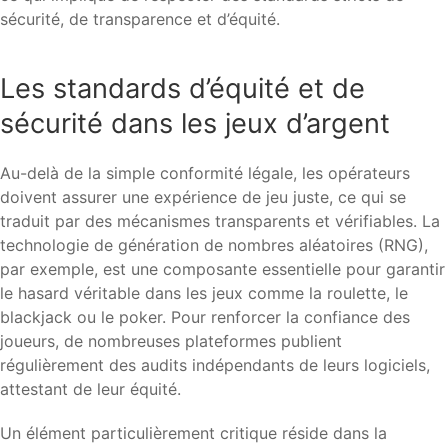
sécurité, de transparence et d’équité.
Les standards d’équité et de
sécurité dans les jeux d’argent
Au-delà de la simple conformité légale, les opérateurs
doivent assurer une expérience de jeu juste, ce qui se
traduit par des mécanismes transparents et vérifiables. La
technologie de génération de nombres aléatoires (RNG),
par exemple, est une composante essentielle pour garantir
le hasard véritable dans les jeux comme la roulette, le
blackjack ou le poker. Pour renforcer la confiance des
joueurs, de nombreuses plateformes publient
régulièrement des audits indépendants de leurs logiciels,
attestant de leur équité.
Un élément particulièrement critique réside dans la