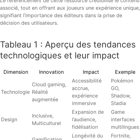
Le référencement de cette ressource crédibilise le contenu
associé, tout en offrant aux joueurs une expérience unique,
signifiant l’importance des éditeurs dans la prise de
décision des utilisateurs.
Tableau 1 : Aperçu des tendances
technologiques et leur impact
Dimension
Innovation
Impact
Exemple
Accessibilité
Pokémon
Cloud gaming,
accrue,
GO,
Technologie
Réalité
expérience
Shadow,
augmentée
immersive
Stadia
Expansion de
Game
Inclusive,
Design
l’audience,
interfaces
Multiculturel
fidélisation
multilingues
Longévité du
Fortnite,
Gamification,