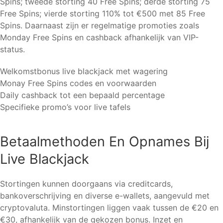
Spins; tweede storting 40 Free Spins; derde storting 75
Free Spins; vierde storting 110% tot €500 met 85 Free
Spins. Daarnaast zijn er regelmatige promoties zoals
Monday Free Spins en cashback afhankelijk van VIP-
status.
Welkomstbonus live blackjack met wagering
Monay Free Spins codes en voorwaarden
Daily cashback tot een bepaald percentage
Specifieke promo’s voor live tafels
Betaalmethoden En Opnames Bij
Live Blackjack
Stortingen kunnen doorgaans via creditcards,
bankoverschrijving en diverse e-wallets, aangevuld met
cryptovaluta. Minstortingen liggen vaak tussen de €20 en
€30, afhankelijk van de gekozen bonus. Inzet en