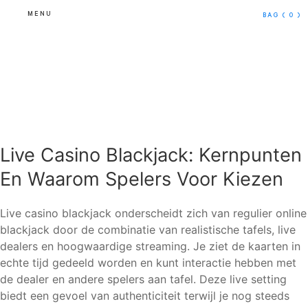
MENU
BAG
( 0 )
Live Casino Blackjack: Kernpunten
En Waarom Spelers Voor Kiezen
Live casino blackjack onderscheidt zich van regulier online
blackjack door de combinatie van realistische tafels, live
dealers en hoogwaardige streaming. Je ziet de kaarten in
echte tijd gedeeld worden en kunt interactie hebben met
de dealer en andere spelers aan tafel. Deze live setting
biedt een gevoel van authenticiteit terwijl je nog steeds