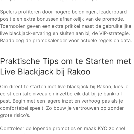
Spelers profiteren door hogere beloningen, leaderboard-
positie en extra bonussen afhankelijk van de promotie.
Toernooien geven een extra prikkel naast de gebruikelijke
live blackjack-ervaring en sluiten aan bij de VIP-strategie.
Raadpleeg de promokalender voor actuele regels en data.
Praktische Tips om te Starten met
Live Blackjack bij Rakoo
Om direct te starten met live blackjack bij Rakoo, kies je
eerst een tafelniveau en inzetbereik dat bij je bankroll
past. Begin met een lagere inzet en verhoog pas als je
comfortabel speelt. Zo bouw je vertrouwen op zonder
grote risico’s.
Controleer de lopende promoties en maak KYC zo snel