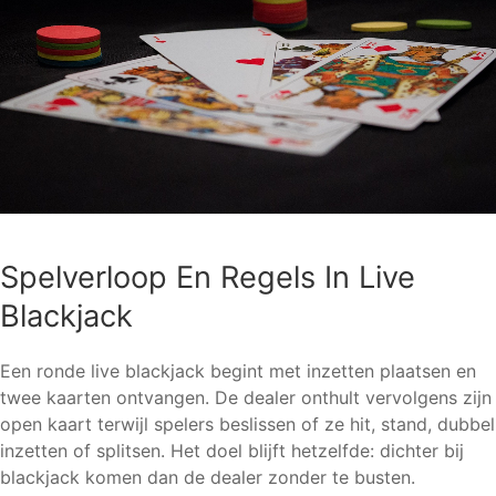
Spelverloop En Regels In Live
Blackjack
Een ronde live blackjack begint met inzetten plaatsen en
twee kaarten ontvangen. De dealer onthult vervolgens zijn
open kaart terwijl spelers beslissen of ze hit, stand, dubbel
inzetten of splitsen. Het doel blijft hetzelfde: dichter bij
blackjack komen dan de dealer zonder te busten.