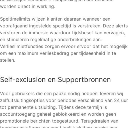
worden direct in werking.
Speltimelimits wijzen klanten daaraan wanneer een
voorafgaand ingestelde speeltijd is verstreken. Deze alerts
verstoren de immersie waardoor tijdsbesef kan vervagen,
en stimuleren regelmatige onderbrekingen aan.
Verlieslimietfuncties zorgen ervoor ervoor dat het mogelijk
om een maximum verliesbedrag per tijdseenheid in te
stellen.
Self-exclusion en Supportbronnen
Voor gebruikers die een pauze nodig hebben, leveren wij
zelfuitsluitingsopties voor periodes verschillend van 24 uur
tot permanente uitsluiting. Tijdens deze termijn is
accounttoegang geheel geblokkeerd en worden geen
promotionele berichten toegestuurd. Terugdraaien van
toegang na afloop van een tijdelijk sluiting vereist een