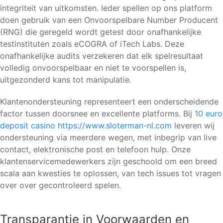
integriteit van uitkomsten. Ieder spellen op ons platform
doen gebruik van een Onvoorspelbare Number Producent
(RNG) die geregeld wordt getest door onafhankelijke
testinstituten zoals eCOGRA of iTech Labs. Deze
onafhankelijke audits verzekeren dat elk spelresultaat
volledig onvoorspelbaar en niet te voorspellen is,
uitgezonderd kans tot manipulatie.
Klantenondersteuning representeert een onderscheidende
factor tussen doorsnee en excellente platforms. Bij
10 euro
deposit casino https://www.sloterman-nl.com
leveren wij
ondersteuning via meerdere wegen, met inbegrip van live
contact, elektronische post en telefoon hulp. Onze
klantenservicemedewerkers zijn geschoold om een breed
scala aan kwesties te oplossen, van tech issues tot vragen
over over gecontroleerd spelen.
Transparantie in Voorwaarden en