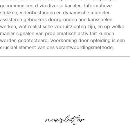
gecommuniceerd via diverse kanalen. Informatieve
stukken, videobestanden en dynamische middelen
assisteren gebruikers doorgronden hoe kansspelen
werken, wat realistische vooruitzichten zijn, en op welke
manier signalen van problematisch activiteit kunnen
worden gedetecteerd. Voorkoming door opleiding is een
cruciaal element van ons verantwoordingsmethode.
newsletter