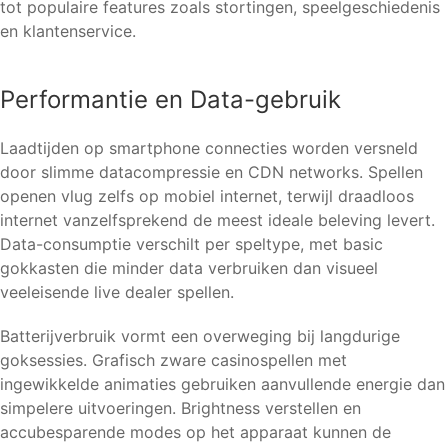
tot populaire features zoals stortingen, speelgeschiedenis
en klantenservice.
Performantie en Data-gebruik
Laadtijden op smartphone connecties worden versneld
door slimme datacompressie en CDN networks. Spellen
openen vlug zelfs op mobiel internet, terwijl draadloos
internet vanzelfsprekend de meest ideale beleving levert.
Data-consumptie verschilt per speltype, met basic
gokkasten die minder data verbruiken dan visueel
veeleisende live dealer spellen.
Batterijverbruik vormt een overweging bij langdurige
goksessies. Grafisch zware casinospellen met
ingewikkelde animaties gebruiken aanvullende energie dan
simpelere uitvoeringen. Brightness verstellen en
accubesparende modes op het apparaat kunnen de