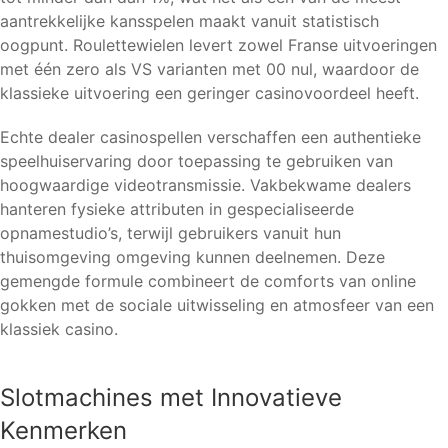
aantrekkelijke kansspelen maakt vanuit statistisch
oogpunt. Roulettewielen levert zowel Franse uitvoeringen
met één zero als VS varianten met 00 nul, waardoor de
klassieke uitvoering een geringer casinovoordeel heeft.
Echte dealer casinospellen verschaffen een authentieke
speelhuiservaring door toepassing te gebruiken van
hoogwaardige videotransmissie. Vakbekwame dealers
hanteren fysieke attributen in gespecialiseerde
opnamestudio’s, terwijl gebruikers vanuit hun
thuisomgeving omgeving kunnen deelnemen. Deze
gemengde formule combineert de comforts van online
gokken met de sociale uitwisseling en atmosfeer van een
klassiek casino.
Slotmachines met Innovatieve
Kenmerken