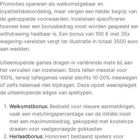
Promoties opereren als welkomstgebaar en
loyaliteitsbeoordeling, maar vergen een helder begrip van
de gekoppelde voorwaarden. Inzeteisen specificeren
hoeveel keer een bonusbedrag moet worden gespeeld eer
withdrawing haalbaar is. Een bonus van 100 € met 35x
wagering-vereisten vergt ter illustratie in totaal 3500 euro
aan wedden.
Uiteenlopende games dragen in variërende mate bij aan
het vervullen van inzeteisen. Slots tellen meestal voor
100%, terwijl tafelgames veelal slechts 10-20% meewegen
of zelfs helemaal niet bijdragen. Deze opzet weerspiegelt
de uiteenlopende edges van speltypen.
Welkomstbonus:
Bedoeld voor nieuwe aanmeldingen,
vaak een matchingspercentage van de initiële inzet
met een maximumbedrag, gekoppeld met kosteloze
draaien voor veelgevraagde gokkasten
Herlaadbonus:
Honoreert bestaand spelers voor