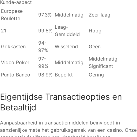
Kunde-aspect
Europese
97.3%
Middelmatig
Zeer laag
Roulette
Laag-
21
99.5%
Hoog
Gemiddeld
94-
Gokkasten
Wisselend
Geen
97%
97-
Middelmatig-
Video Poker
Middelmatig
99%
Significant
Punto Banco
98.9%
Beperkt
Gering
Eigentijdse Transactieopties en
Betaaltijd
Aanpasbaarheid in transactiemiddelen beïnvloedt in
aanzienlijke mate het gebruiksgemak van een casino. Onze