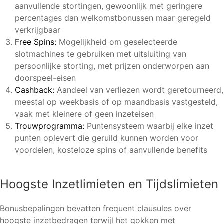
aanvullende stortingen, gewoonlijk met geringere
percentages dan welkomstbonussen maar geregeld
verkrijgbaar
Free Spins:
Mogelijkheid om geselecteerde
slotmachines te gebruiken met uitsluiting van
persoonlijke storting, met prijzen onderworpen aan
doorspeel-eisen
Cashback:
Aandeel van verliezen wordt geretourneerd,
meestal op weekbasis of op maandbasis vastgesteld,
vaak met kleinere of geen inzeteisen
Trouwprogramma:
Puntensysteem waarbij elke inzet
punten oplevert die geruild kunnen worden voor
voordelen, kosteloze spins of aanvullende benefits
Hoogste Inzetlimieten en Tijdslimieten
Bonusbepalingen bevatten frequent clausules over
hoogste inzetbedragen terwijl het gokken met