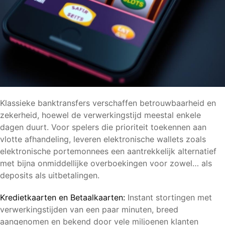
Klassieke banktransfers verschaffen betrouwbaarheid en
zekerheid, hoewel de verwerkingstijd meestal enkele
dagen duurt. Voor spelers die prioriteit toekennen aan
vlotte afhandeling, leveren elektronische wallets zoals
elektronische portemonnees een aantrekkelijk alternatief
met bijna onmiddellijke overboekingen voor zowel… als
deposits als uitbetalingen.
Kredietkaarten en Betaalkaarten:
Instant stortingen met
verwerkingstijden van een paar minuten, breed
aangenomen en bekend door vele miljoenen klanten