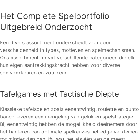
Het Complete Spelportfolio
Uitgebreid Onderzocht
Een divers assortiment onderscheidt zich door
verscheidenheid in types, motieven en spelmechanismen.
Ons assortiment omvat verschillende categorieën die elk
hun eigen aantrekkingskracht hebben voor diverse
spelvoorkeuren en voorkeur.
Tafelgames met Tactische Diepte
Klassieke tafelspelen zoals eenentwintig, roulette en punto
banco leveren een mengeling van geluk en spelstrategie.
Bij eenentwintig hebben de mogelijkheid deelnemers door
het hanteren van optimale spelkeuzes het edge verkleinen
tot minder dan dan 1%, wat het als één van de meest