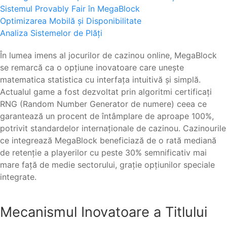
Sistemul Provably Fair în MegaBlock
Optimizarea Mobilă și Disponibilitate
Analiza Sistemelor de Plăți
În lumea imens al jocurilor de cazinou online, MegaBlock
se remarcă ca o opțiune inovatoare care unește
matematica statistica cu interfața intuitivă și simplă.
Actualul game a fost dezvoltat prin algoritmi certificați
RNG (Random Number Generator de numere) ceea ce
garantează un procent de întâmplare de aproape 100%,
potrivit standardelor internaționale de cazinou. Cazinourile
ce integrează MegaBlock beneficiază de o rată mediană
de retenție a playerilor cu peste 30% semnificativ mai
mare față de medie sectorului, grație opțiunilor speciale
integrate.
Mecanismul Inovatoare a Titlului