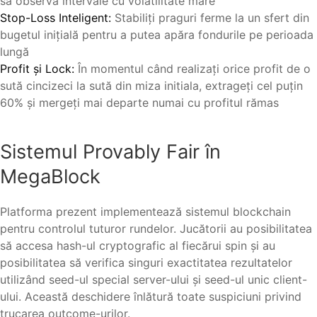
să observa intervale cu volatilitate mare
Stop-Loss Inteligent:
Stabiliți praguri ferme la un sfert din
bugetul inițială pentru a putea apăra fondurile pe perioada
lungă
Profit și Lock:
În momentul când realizați orice profit de o
sută cincizeci la sută din miza initiala, extrageți cel puțin
60% și mergeți mai departe numai cu profitul rămas
Sistemul Provably Fair în
MegaBlock
Platforma prezent implementează sistemul blockchain
pentru controlul tuturor rundelor. Jucătorii au posibilitatea
să accesa hash-ul cryptografic al fiecărui spin și au
posibilitatea să verifica singuri exactitatea rezultatelor
utilizând seed-ul special server-ului și seed-ul unic client-
ului. Această deschidere înlătură toate suspiciuni privind
trucarea outcome-urilor.