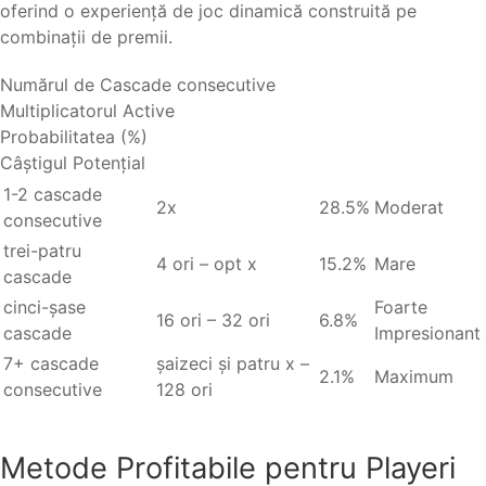
oferind o experiență de joc dinamică construită pe
combinații de premii.
Numărul de Cascade consecutive
Multiplicatorul Active
Probabilitatea (%)
Câștigul Potențial
1-2 cascade
2x
28.5%
Moderat
consecutive
trei-patru
4 ori – opt x
15.2%
Mare
cascade
cinci-șase
Foarte
16 ori – 32 ori
6.8%
cascade
Impresionant
7+ cascade
șaizeci și patru x –
2.1%
Maximum
consecutive
128 ori
Metode Profitabile pentru Playeri