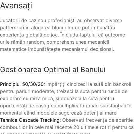
Avansați
Jucătorii de cazinou profesioniști au observat diverse
pattern-uri în alocarea blocurilor ce pot îmbunătăți
experiența globală de joc. În ciuda faptului că outcome-
urile rămân random, comprehensiunea mecanicii
matematice îmbunătățește mecanismul decisional.
Gestionarea Optimal al Banului
Principiul 50/30/20:
Împărțiți cincizeci la sută din bankroll
pentru pariuri moderate, treizeci la sută pentru runde de
explorare cu miză mică, și douăzeci la sută pentru
oportunități de câștig cu multiplicatori mari substanțiali în
momentul când modelele sugerează potențial mare
Tehnica Cascade Tracking:
Observați frecvența de apariție
combourilor în cele mai recente 20 ultimele rotiri pentru ca