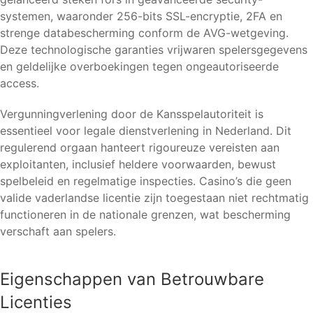
systemen, waaronder 256-bits SSL-encryptie, 2FA en
strenge databescherming conform de AVG-wetgeving.
Deze technologische garanties vrijwaren spelersgegevens
en geldelijke overboekingen tegen ongeautoriseerde
access.
Vergunningverlening door de Kansspelautoriteit is
essentieel voor legale dienstverlening in Nederland. Dit
regulerend orgaan hanteert rigoureuze vereisten aan
exploitanten, inclusief heldere voorwaarden, bewust
spelbeleid en regelmatige inspecties. Casino’s die geen
valide vaderlandse licentie zijn toegestaan niet rechtmatig
functioneren in de nationale grenzen, wat bescherming
verschaft aan spelers.
Eigenschappen van Betrouwbare
Licenties