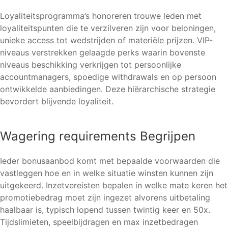
Loyaliteitsprogramma’s honoreren trouwe leden met
loyaliteitspunten die te verzilveren zijn voor beloningen,
unieke access tot wedstrijden of materiële prijzen. VIP-
niveaus verstrekken gelaagde perks waarin bovenste
niveaus beschikking verkrijgen tot persoonlijke
accountmanagers, spoedige withdrawals en op persoon
ontwikkelde aanbiedingen. Deze hiërarchische strategie
bevordert blijvende loyaliteit.
Wagering requirements Begrijpen
Ieder bonusaanbod komt met bepaalde voorwaarden die
vastleggen hoe en in welke situatie winsten kunnen zijn
uitgekeerd. Inzetvereisten bepalen in welke mate keren het
promotiebedrag moet zijn ingezet alvorens uitbetaling
haalbaar is, typisch lopend tussen twintig keer en 50x.
Tijdslimieten, speelbijdragen en max inzetbedragen