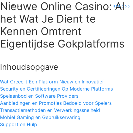
Nieuwe Online Casino: Al
MENU
BAG
( 0 )
het Wat Je Dient te
Kennen Omtrent
Eigentijdse Gokplatforms
Inhoudsopgave
Wat Creëert Een Platform Nieuw en Innovatief
Security en Certificeringen Op Moderne Platforms
Spelaanbod en Software Providers
Aanbiedingen en Promoties Bedoeld voor Spelers
Transactiemethoden en Verwerkingssnelheid
Mobiel Gaming en Gebruikservaring
Support en Hulp