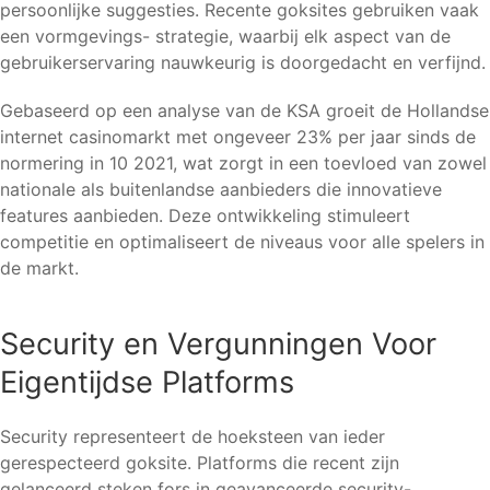
persoonlijke suggesties. Recente goksites gebruiken vaak
een vormgevings- strategie, waarbij elk aspect van de
gebruikerservaring nauwkeurig is doorgedacht en verfijnd.
Gebaseerd op een analyse van de KSA groeit de Hollandse
internet casinomarkt met ongeveer 23% per jaar sinds de
normering in 10 2021, wat zorgt in een toevloed van zowel
nationale als buitenlandse aanbieders die innovatieve
features aanbieden. Deze ontwikkeling stimuleert
competitie en optimaliseert de niveaus voor alle spelers in
de markt.
Security en Vergunningen Voor
Eigentijdse Platforms
Security representeert de hoeksteen van ieder
gerespecteerd goksite. Platforms die recent zijn
gelanceerd steken fors in geavanceerde security-