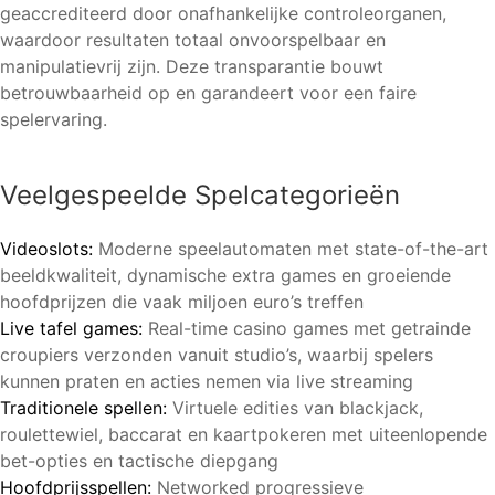
geaccrediteerd door onafhankelijke controleorganen,
waardoor resultaten totaal onvoorspelbaar en
manipulatievrij zijn. Deze transparantie bouwt
betrouwbaarheid op en garandeert voor een faire
spelervaring.
Veelgespeelde Spelcategorieën
Videoslots:
Moderne speelautomaten met state-of-the-art
beeldkwaliteit, dynamische extra games en groeiende
hoofdprijzen die vaak miljoen euro’s treffen
Live tafel games:
Real-time casino games met getrainde
croupiers verzonden vanuit studio’s, waarbij spelers
kunnen praten en acties nemen via live streaming
Traditionele spellen:
Virtuele edities van blackjack,
roulettewiel, baccarat en kaartpokeren met uiteenlopende
bet-opties en tactische diepgang
Hoofdprijsspellen:
Networked progressieve