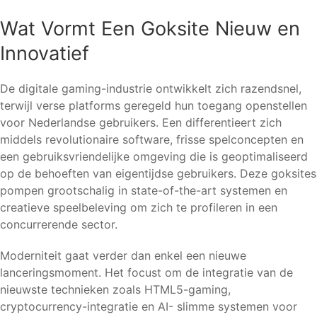
Wat Vormt Een Goksite Nieuw en
Innovatief
De digitale gaming-industrie ontwikkelt zich razendsnel,
terwijl verse platforms geregeld hun toegang openstellen
voor Nederlandse gebruikers. Een differentieert zich
middels revolutionaire software, frisse spelconcepten en
een gebruiksvriendelijke omgeving die is geoptimaliseerd
op de behoeften van eigentijdse gebruikers. Deze goksites
pompen grootschalig in state-of-the-art systemen en
creatieve speelbeleving om zich te profileren in een
concurrerende sector.
Moderniteit gaat verder dan enkel een nieuwe
lanceringsmoment. Het focust om de integratie van de
nieuwste technieken zoals HTML5-gaming,
cryptocurrency-integratie en AI- slimme systemen voor