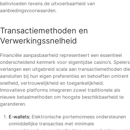
beïnvloeden tevens de uitvoerbaarheid van
aanbiedingsvoorwaarden.
Transactiemethoden en
Verwerkingssnelheid
Financiële aanpasbaarheid representeert een essentieel
onderscheidend kenmerk voor eigentijdse casino’s. Spelers
verlangen een uitgebreid scala aan transactiemethoden die
aansluiten bij hun eigen preferenties en behoeften omtrent
snelheid, vertrouwelijkheid en toegankelijkheid.
Innovatieve platforms integreren zowel traditionele als
nieuwe betaalmethoden om hoogste beschikbaarheid te
garanderen.
E-wallets:
Elektronische portemonnees ondersteunen
onmiddellijke transacties met minimale