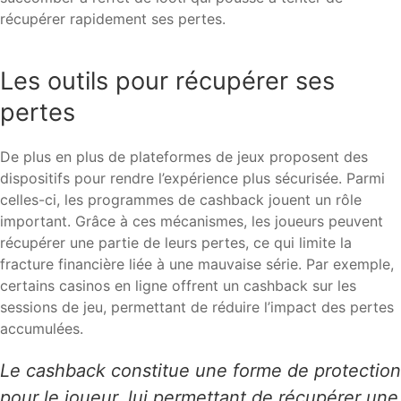
récupérer rapidement ses pertes.
Les outils pour récupérer ses
pertes
De plus en plus de plateformes de jeux proposent des
dispositifs pour rendre l’expérience plus sécurisée. Parmi
celles-ci, les programmes de cashback jouent un rôle
important. Grâce à ces mécanismes, les joueurs peuvent
récupérer une partie de leurs pertes, ce qui limite la
fracture financière liée à une mauvaise série. Par exemple,
certains casinos en ligne offrent un cashback sur les
sessions de jeu, permettant de réduire l’impact des pertes
accumulées.
Le cashback constitue une forme de protection
pour le joueur, lui permettant de récupérer une