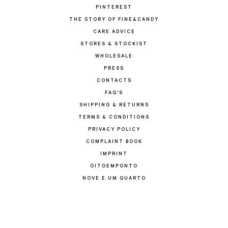
PINTEREST
THE STORY OF FINE&CANDY
CARE ADVICE
STORES & STOCKIST
WHOLESALE
PRESS
CONTACTS
FAQ'S
SHIPPING & RETURNS
TERMS & CONDITIONS
PRIVACY POLICY
COMPLAINT BOOK
IMPRINT
OITOEMPONTO
NOVE E UM QUARTO