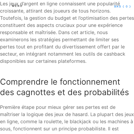
Les jeux d’argent en ligne connaissent une popularité
MENU
BAG
( 0 )
croissante, attirant des joueurs de tous horizons.
Toutefois, la gestion du budget et l’optimisation des pertes
constituent des aspects cruciaux pour une expérience
responsable et maîtrisée. Dans cet article, nous
examinerons les stratégies permettant de limiter ses
pertes tout en profitant du divertissement offert par le
secteur, en intégrant notamment les outils de cashback
disponibles sur certaines plateformes.
Comprendre le fonctionnement
des cagnottes et des probabilités
Première étape pour mieux gérer ses pertes est de
maîtriser la logique des jeux de hasard. La plupart des jeux
en ligne, comme la roulette, le blackjack ou les machines à
sous, fonctionnent sur un principe probabiliste. Il est