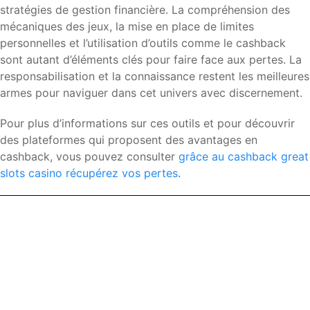
stratégies de gestion financière. La compréhension des
mécaniques des jeux, la mise en place de limites
personnelles et l’utilisation d’outils comme le cashback
sont autant d’éléments clés pour faire face aux pertes. La
responsabilisation et la connaissance restent les meilleures
armes pour naviguer dans cet univers avec discernement.
Pour plus d’informations sur ces outils et pour découvrir
des plateformes qui proposent des avantages en
cashback, vous pouvez consulter
grâce au cashback great
slots casino récupérez vos pertes
.