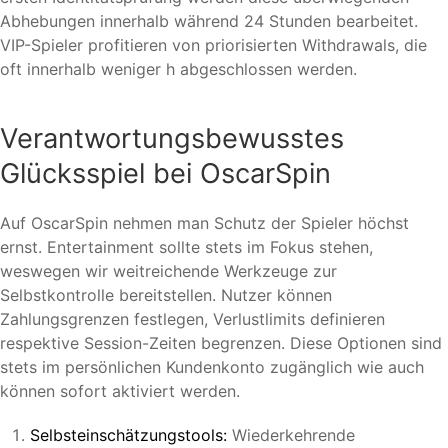
Abhebungen innerhalb während 24 Stunden bearbeitet.
VIP-Spieler profitieren von priorisierten Withdrawals, die
oft innerhalb weniger h abgeschlossen werden.
Verantwortungsbewusstes
Glücksspiel bei OscarSpin
Auf OscarSpin nehmen man Schutz der Spieler höchst
ernst. Entertainment sollte stets im Fokus stehen,
weswegen wir weitreichende Werkzeuge zur
Selbstkontrolle bereitstellen. Nutzer können
Zahlungsgrenzen festlegen, Verlustlimits definieren
respektive Session-Zeiten begrenzen. Diese Optionen sind
stets im persönlichen Kundenkonto zugänglich wie auch
können sofort aktiviert werden.
Selbsteinschätzungstools:
Wiederkehrende