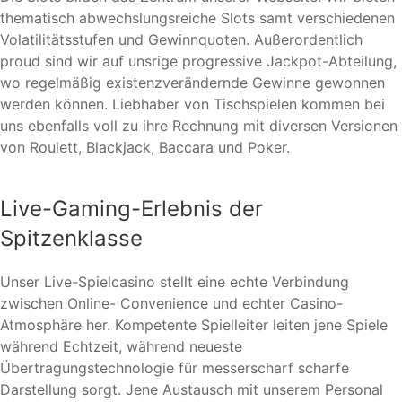
thematisch abwechslungsreiche Slots samt verschiedenen
Volatilitätsstufen und Gewinnquoten. Außerordentlich
proud sind wir auf unsrige progressive Jackpot-Abteilung,
wo regelmäßig existenzverändernde Gewinne gewonnen
werden können. Liebhaber von Tischspielen kommen bei
uns ebenfalls voll zu ihre Rechnung mit diversen Versionen
von Roulett, Blackjack, Baccara und Poker.
Live-Gaming-Erlebnis der
Spitzenklasse
Unser Live-Spielcasino stellt eine echte Verbindung
zwischen Online- Convenience und echter Casino-
Atmosphäre her. Kompetente Spielleiter leiten jene Spiele
während Echtzeit, während neueste
Übertragungstechnologie für messerscharf scharfe
Darstellung sorgt. Jene Austausch mit unserem Personal