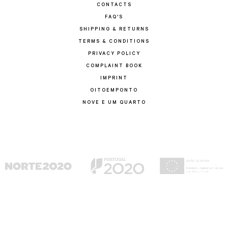
CONTACTS
FAQ'S
SHIPPING & RETURNS
TERMS & CONDITIONS
PRIVACY POLICY
COMPLAINT BOOK
IMPRINT
OITOEMPONTO
NOVE E UM QUARTO