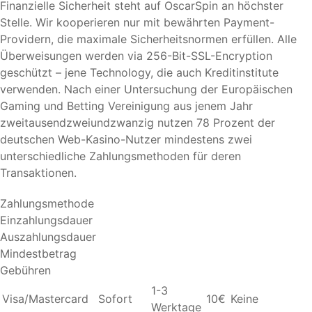
Finanzielle Sicherheit steht auf OscarSpin an höchster
Stelle. Wir kooperieren nur mit bewährten Payment-
Providern, die maximale Sicherheitsnormen erfüllen. Alle
Überweisungen werden via 256-Bit-SSL-Encryption
geschützt – jene Technology, die auch Kreditinstitute
verwenden. Nach einer Untersuchung der Europäischen
Gaming und Betting Vereinigung aus jenem Jahr
zweitausendzweiundzwanzig nutzen 78 Prozent der
deutschen Web-Kasino-Nutzer mindestens zwei
unterschiedliche Zahlungsmethoden für deren
Transaktionen.
Zahlungsmethode
Einzahlungsdauer
Auszahlungsdauer
Mindestbetrag
Gebühren
1-3
Visa/Mastercard
Sofort
10€
Keine
Werktage