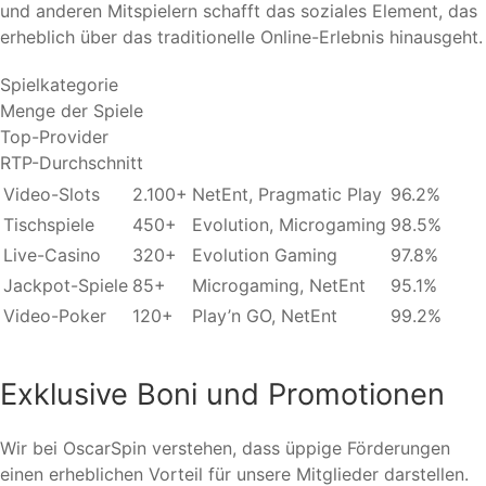
und anderen Mitspielern schafft das soziales Element, das
erheblich über das traditionelle Online-Erlebnis hinausgeht.
Spielkategorie
Menge der Spiele
Top-Provider
RTP-Durchschnitt
Video-Slots
2.100+
NetEnt, Pragmatic Play
96.2%
Tischspiele
450+
Evolution, Microgaming
98.5%
Live-Casino
320+
Evolution Gaming
97.8%
Jackpot-Spiele
85+
Microgaming, NetEnt
95.1%
Video-Poker
120+
Play’n GO, NetEnt
99.2%
Exklusive Boni und Promotionen
Wir bei OscarSpin verstehen, dass üppige Förderungen
einen erheblichen Vorteil für unsere Mitglieder darstellen.