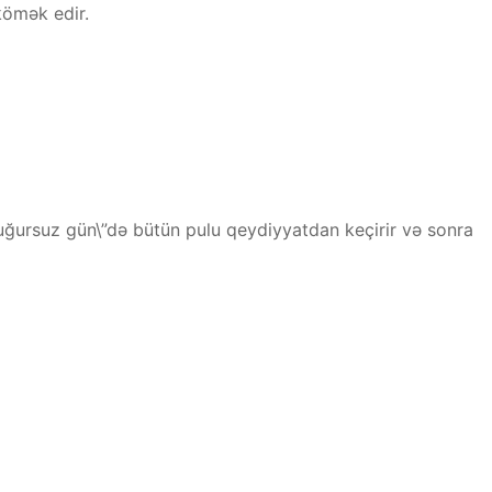
kömək edir.
 \”uğursuz gün\”də bütün pulu qeydiyyatdan keçirir və sonra