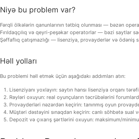
Niyə bu problem var?
Fərqli ölkələrin qanunlarının tətbiq olunması — bəzən oper
Fırıldaqçılıq və qeyri-peşəkar operatorlar — bəzi saytlar sa
Şəffaflıq çatışmazlığı — lisenziya, provayderlər və ödəniş s
Həll yolları
Bu problemi həll etmək üçün aşağıdakı addımları atın:
Lisenziyanı yoxlayın: saytın hansı lisenziya orqanı tərəf
Rəyləri oxuyun: real oyunçuların təcrübələrini forumlard
Provayderləri nəzərdən keçirin: tanınmış oyun provayder
Müştəri dəstəyini sınaqdan keçirin: canlı söhbətə sual v
Depozit və çıxarış şərtlərini oxuyun: maksimum/minimum 