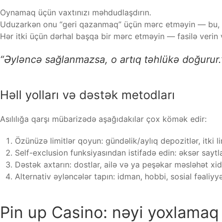
Oynamaq üçün vaxtınızı məhdudlaşdırın.
Uduzarkən onu “geri qazanmaq” üçün mərc etməyin — bu, ən
Hər itki üçün dərhal başqa bir mərc etməyin — fasilə verin 
“Əyləncə sağlanmazsa, o artıq təhlükə doğurur
Həll yolları və dəstək metodları
Asılılığa qarşı mübarizədə aşağıdakılar çox kömək edir:
Özünüzə limitlər qoyun: gündəlik/aylıq depozitlər, itki lim
Self-exclusion funksiyasından istifadə edin: əksər s
Dəstək axtarın: dostlar, ailə və ya peşəkar məsləhət xidm
Alternativ əyləncələr tapın: idman, hobbi, sosial fəaliyyə
Pin up Casino: nəyi yoxlamaq 