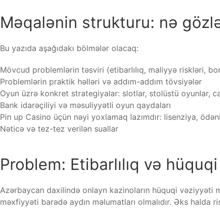
Məqalənin strukturu: nə gözl
Bu yazıda aşağıdakı bölmələr olacaq:
Mövcud problemlərin təsviri (etibarlılıq, maliyyə riskləri, bon
Problemlərin praktik həlləri və addım-addım tövsiyələr
Oyun üzrə konkret strategiyalar: slotlar, stolüstü oyunlar, can
Bank idarəçiliyi və məsuliyyətli oyun qaydaları
Pin up Casino üçün nəyi yoxlamaq lazımdır: lisenziya, ödəni
Nəticə və tez-tez verilən suallar
Problem: Etibarlılıq və hüquqi
Azərbaycan daxilində onlayn kazinoların hüquqi vəziyyəti mü
məxfiyyəti barədə aydın məlumatları olmalıdır. Əks halda ris