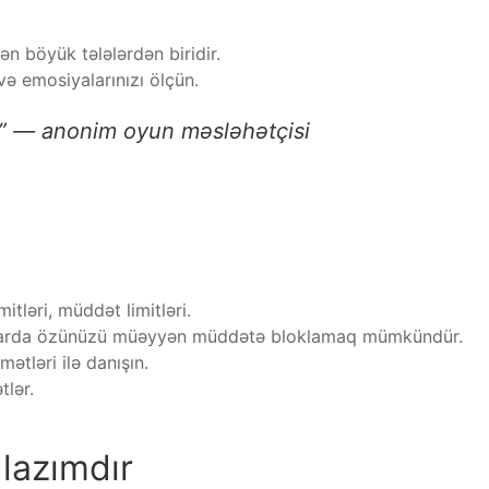
 böyük tələlərdən biridir.
və emosiyalarınızı ölçün.
.” — anonim oyun məsləhətçisi
itləri, müddət limitləri.
aytlarda özünüzü müəyyən müddətə bloklamaq mümkündür.
ətləri ilə danışın.
tlər.
lazımdır