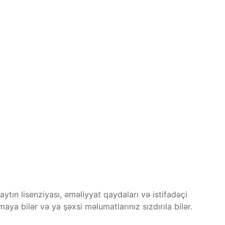
tın lisenziyası, əməliyyat qaydaları və istifadəçi
aya bilər və ya şəxsi məlumatlarınız sızdırıla bilər.