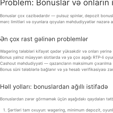
Problem: Bonuslar və onların i
Bonuslar çox cazibədardır — pulsuz spinlər, depozit bonus
mərc limitləri və oyunlara qoyulan məhdudiyyətlər nəzərə al
Ən çox rast gəlinən problemlər
Wagering tələbləri kifayət qədər yüksəkdir və onları yerin
Bonus yalnız müəyyən slotlarda və ya çox aşağı RTP-li oyun
Cashout məhdudiyyəti — qazancların maksimum çıxarılma m
Bonus süni tələblərlə bağlanır və ya hesab verifikasiyası za
Həll yolları: bonuslardan ağıllı istifadə
Bonuslardan zərər görməmək üçün aşağıdakı qaydaları tətb
Şərtləri tam oxuyun: wagering, minimum depozit, oyunl