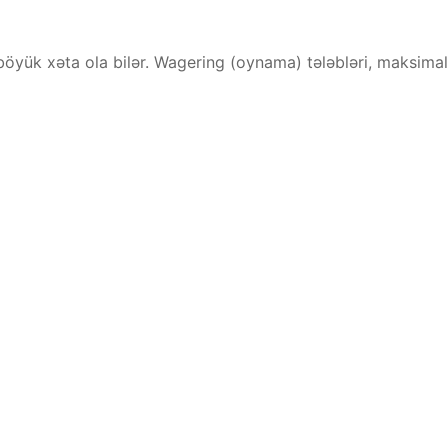
öyük xəta ola bilər. Wagering (oynama) tələbləri, maksimal