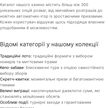
Каталог нашого казино містить більш ніж 300
унікальних опцій розваг, від звичайних розіграшів до
новітніх автоматних-ігор із зростаючими призовими.
Кожен користувач відшукає щось підходяще власним
уподобанням й можливостям.
Відомі категорії у нашому колекції
Традиційні лото:
традиційні формати з вибором
номерів та миттєвими іграми
Keno-забави:
блискавичні тури з опцією самостійного
вибору зборів
Скретч-квитки:
моментальні призи зі багатоманітною
темами
Великі-виграші:
накопичувальні джекпотні суми, які
становлять мільйонних обсягів
Особливі події:
турнірні заходи з гарантованим