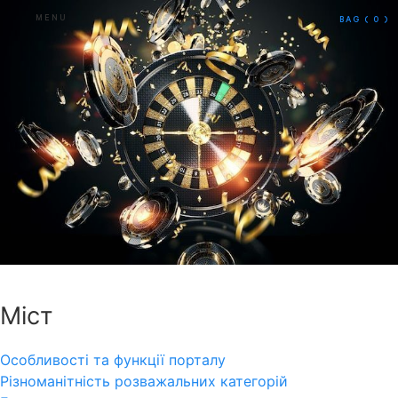
MENU
BAG
( 0 )
Міст
Особливості та функції порталу
Різноманітність розважальних категорій