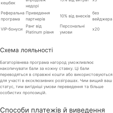
кешбек
недорі
Реферальна
Приведення
без
10% від внесків
програма
партнерів
вейджера
Ранг від
Персональні
VIP-бонуси
х20
Platinum рівня
умови
Схема лояльності
Багаторівнева програма нагород уможливлює
накопичувати бали за кожну ставку. Ці бали
переводяться в справжні кошти або використовуються
для участі в ексклюзивних розіграшах. Чим вищий ваш
статус, тим вигідніші умови переведення та більше
особистих пропозицій.
Способи платежів й виведення