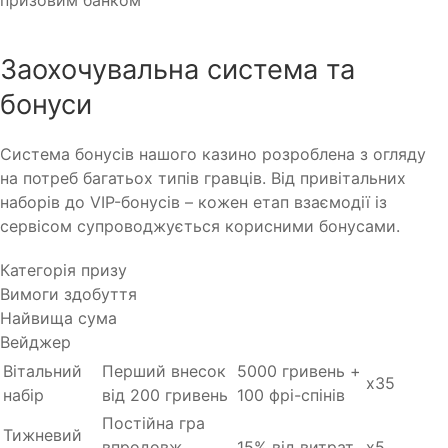
призовим банком
Заохочувальна система та
бонуси
Система бонусів нашого казино розроблена з огляду
на потреб багатьох типів гравців. Від привітальних
наборів до VIP-бонусів – кожен етап взаємодії із
сервісом супроводжується корисними бонусами.
Категорія призу
Вимоги здобуття
Найвища сума
Вейджер
Вітальний
Перший внесок
5000 гривень +
х35
набір
від 200 гривень
100 фрі-спінів
Постійна гра
Тижневий
впродовж
15% від витрат
х5