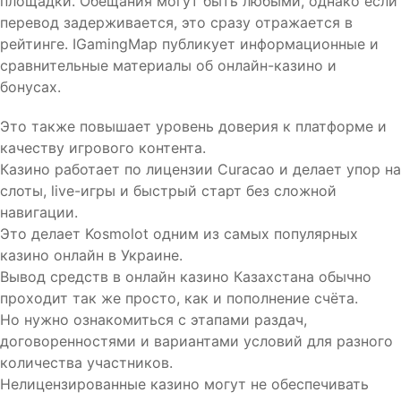
площадки. Обещания могут быть любыми, однако если
перевод задерживается, это сразу отражается в
рейтинге. IGamingMap публикует информационные и
сравнительные материалы об онлайн-казино и
бонусах.
Это также повышает уровень доверия к платформе и
качеству игрового контента.
Казино работает по лицензии Curacao и делает упор на
слоты, live-игры и быстрый старт без сложной
навигации.
Это делает Kosmolot одним из самых популярных
казино онлайн в Украине.
Вывод средств в онлайн казино Казахстана обычно
проходит так же просто, как и пополнение счёта.
Но нужно ознакомиться с этапами раздач,
договоренностями и вариантами условий для разного
количества участников.
Нелицензированные казино могут не обеспечивать