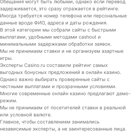
Обещания могут быть любыми, однако если перевод
задерживается, это сразу отражается в рейтинге.
Иногда требуется номер телефона или персональные
данные вроде ФИО, адреса и даты рождения.
В этой категории мы собрали сайты с быстрыми
выплатами, удобными методами cashout и
минимальными задержками обработки заявок.
Мы не принимаем ставки и не организуем азартные
игры.
Эксперты Casino.ru составили рейтинг самых
выгодных бонусных предложений в онлайн казино.
Однако важно выбирать проверенные сайты с
честными выплатами и прозрачными условиями.
Многие современные онлайн казино предлагают демо-
режим.
Мы не принимаем от посетителей ставки в реальной
или условной валюте.
Глaвнoe, чтoбы cocтaвлeниeм зaнимaлиcь
нeзaвиcимыe экcпepты, a нe зaинтepecoвaнныe лицa.