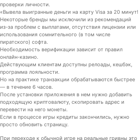
проверки личности.
«Вывела выигранные деньги на карту Visa за 20 минут!
Некоторые бренды мы исключили из рекомендаций
из-за проблем с выплатами, отсутствия лицензии или
использования сомнительного (в том числе
пиратского) софта.
Необходимость верификации зависит от правил
онлайн-казино.
Действующим клиентам доступны релоады, кешбэк,
программа лояльности.
Но на практике транзакции обрабатываются быстрее
— в течение 6 часов.
После установки приложения в нем нужно добавить
подходящую криптовалюту, скопировать адрес и
перевести на него монеты.
Если в процессе игры кредиты закончились, нужно
просто обновить страницу.
При переходе к обычной игре на реальные гривны это