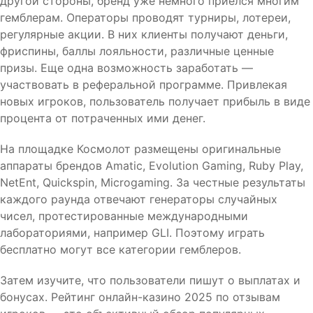
другой стороны, бренд уже немного приелся многим
гемблерам. Операторы проводят турниры, лотереи,
регулярные акции. В них клиенты получают деньги,
фриспины, баллы лояльности, различные ценные
призы. Еще одна возможность заработать —
участвовать в реферальной программе. Привлекая
новых игроков, пользователь получает прибыль в виде
процента от потраченных ими денег.
На площадке Космолот размещены оригинальные
аппараты брендов Amatic, Evolution Gaming, Ruby Play,
NetEnt, Quickspin, Microgaming. За честные результаты
каждого раунда отвечают генераторы случайных
чисел, протестированные международными
лабораториями, например GLI. Поэтому играть
бесплатно могут все категории гемблеров.
Затем изучите, что пользователи пишут о выплатах и
бонусах. Рейтинг онлайн-казино 2025 по отзывам