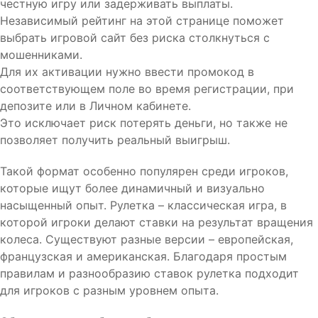
честную игру или задерживать выплаты.
Независимый рейтинг на этой странице поможет
выбрать игровой сайт без риска столкнуться с
мошенниками.
Для их активации нужно ввести промокод в
соответствующем поле во время регистрации, при
депозите или в Личном кабинете.
Это исключает риск потерять деньги, но также не
позволяет получить реальный выигрыш.
Такой формат особенно популярен среди игроков,
которые ищут более динамичный и визуально
насыщенный опыт. Рулетка – классическая игра, в
которой игроки делают ставки на результат вращения
колеса. Существуют разные версии – европейская,
французская и американская. Благодаря простым
правилам и разнообразию ставок рулетка подходит
для игроков с разным уровнем опыта.