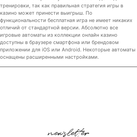
тренировки, так как правильная стратегия игры в
казино может принести выигрыш. По
функциональности бесплатная игра не имеет никаких
отличий от стандартной версии. Абсолютно все
игровые автоматы из коллекции онлайн казино
доступны в браузере смартфона или брендовом
приложении для iOS или Android. Некоторые автоматы
оснащены расширенными настройками.
newsletter