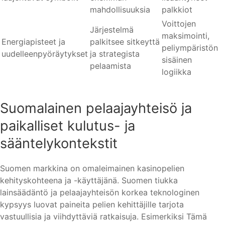
mahdollisuuksia
palkkiot
Voittojen
Järjestelmä
maksimointi,
Energiapisteet ja
palkitsee sitkeyttä
peliympäristön
uudelleenpyöräytykset
ja strategista
sisäinen
pelaamista
logiikka
Suomalainen pelaajayhteisö ja
paikalliset kulutus- ja
sääntelykontekstit
Suomen markkina on omaleimainen kasinopelien
kehityskohteena ja -käyttäjänä. Suomen tiukka
lainsäädäntö ja pelaajayhteisön korkea teknologinen
kypsyys luovat paineita pelien kehittäjille tarjota
vastuullisia ja viihdyttäviä ratkaisuja. Esimerkiksi Tämä