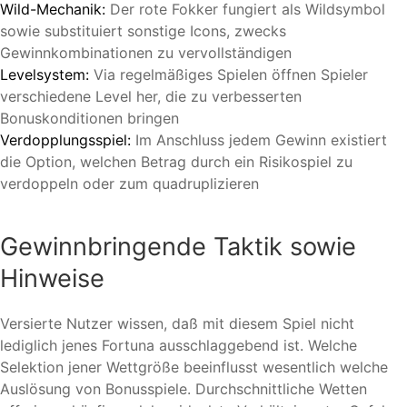
Wild-Mechanik:
Der rote Fokker fungiert als Wildsymbol
sowie substituiert sonstige Icons, zwecks
Gewinnkombinationen zu vervollständigen
Levelsystem:
Via regelmäßiges Spielen öffnen Spieler
verschiedene Level her, die zu verbesserten
Bonuskonditionen bringen
Verdopplungsspiel:
Im Anschluss jedem Gewinn existiert
die Option, welchen Betrag durch ein Risikospiel zu
verdoppeln oder zum quadruplizieren
Gewinnbringende Taktik sowie
Hinweise
Versierte Nutzer wissen, daß mit diesem Spiel nicht
lediglich jenes Fortuna ausschlaggebend ist. Welche
Selektion jener Wettgröße beeinflusst wesentlich welche
Auslösung von Bonusspiele. Durchschnittliche Wetten