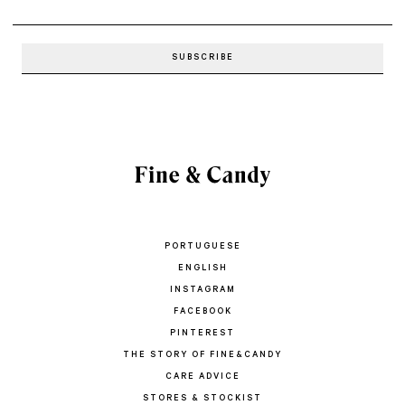
PORTUGUESE
ENGLISH
INSTAGRAM
FACEBOOK
PINTEREST
THE STORY OF FINE&CANDY
CARE ADVICE
STORES & STOCKIST