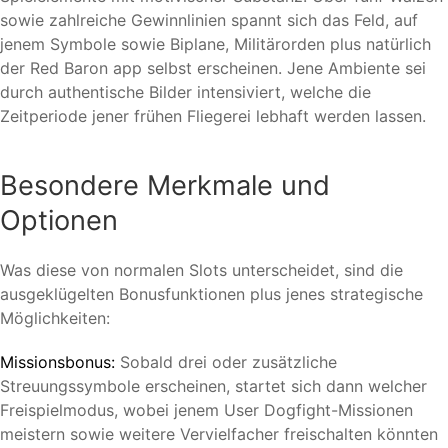
sowie zahlreiche Gewinnlinien spannt sich das Feld, auf
jenem Symbole sowie Biplane, Militärorden plus natürlich
der Red Baron app selbst erscheinen. Jene Ambiente sei
durch authentische Bilder intensiviert, welche die
Zeitperiode jener frühen Fliegerei lebhaft werden lassen.
Besondere Merkmale und
Optionen
Was diese von normalen Slots unterscheidet, sind die
ausgeklügelten Bonusfunktionen plus jenes strategische
Möglichkeiten:
Missionsbonus:
Sobald drei oder zusätzliche
Streuungssymbole erscheinen, startet sich dann welcher
Freispielmodus, wobei jenem User Dogfight-Missionen
meistern sowie weitere Vervielfacher freischalten könnten