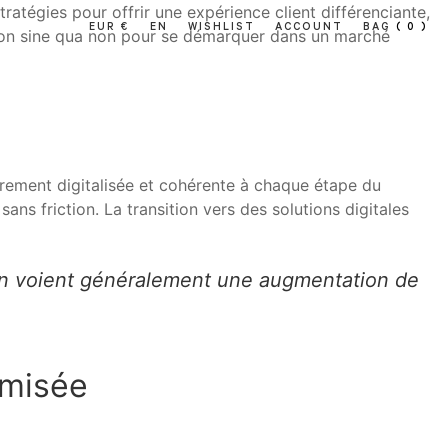
ratégies pour offrir une expérience client différenciante,
EUR €
EN
WISHLIST
ACCOUNT
BAG
( 0 )
ition sine qua non pour se démarquer dans un marché
ièrement digitalisée et cohérente à chaque étape du
ns friction. La transition vers des solutions digitales
tion voient généralement une augmentation de
imisée