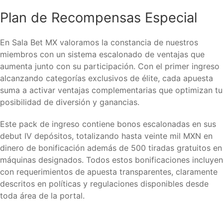
Plan de Recompensas Especial
En Sala Bet MX valoramos la constancia de nuestros
miembros con un sistema escalonado de ventajas que
aumenta junto con su participación. Con el primer ingreso
alcanzando categorías exclusivos de élite, cada apuesta
suma a activar ventajas complementarias que optimizan tu
posibilidad de diversión y ganancias.
Este pack de ingreso contiene bonos escalonadas en sus
debut IV depósitos, totalizando hasta veinte mil MXN en
dinero de bonificación además de 500 tiradas gratuitos en
máquinas designados. Todos estos bonificaciones incluyen
con requerimientos de apuesta transparentes, claramente
descritos en políticas y regulaciones disponibles desde
toda área de la portal.