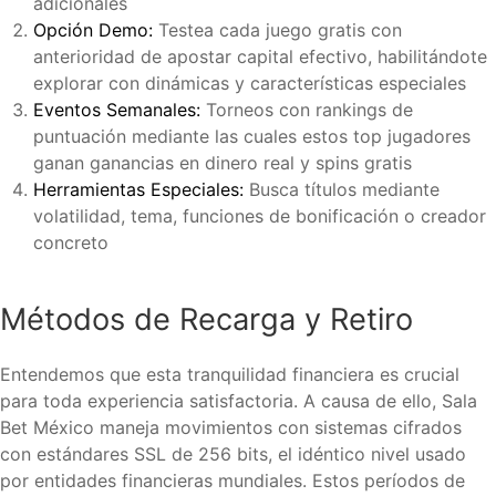
adicionales
Opción Demo:
Testea cada juego gratis con
anterioridad de apostar capital efectivo, habilitándote
explorar con dinámicas y características especiales
Eventos Semanales:
Torneos con rankings de
puntuación mediante las cuales estos top jugadores
ganan ganancias en dinero real y spins gratis
Herramientas Especiales:
Busca títulos mediante
volatilidad, tema, funciones de bonificación o creador
concreto
Métodos de Recarga y Retiro
Entendemos que esta tranquilidad financiera es crucial
para toda experiencia satisfactoria. A causa de ello, Sala
Bet México maneja movimientos con sistemas cifrados
con estándares SSL de 256 bits, el idéntico nivel usado
por entidades financieras mundiales. Estos períodos de