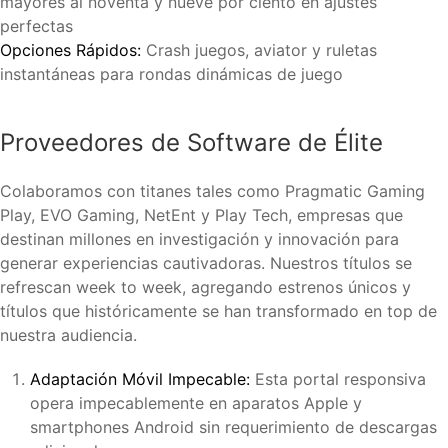
mayores al noventa y nueve por ciento en ajustes
perfectas
Opciones Rápidos:
Crash juegos, aviator y ruletas
instantáneas para rondas dinámicas de juego
Proveedores de Software de Élite
Colaboramos con titanes tales como Pragmatic Gaming
Play, EVO Gaming, NetEnt y Play Tech, empresas que
destinan millones en investigación y innovación para
generar experiencias cautivadoras. Nuestros títulos se
refrescan week to week, agregando estrenos únicos y
títulos que históricamente se han transformado en top de
nuestra audiencia.
Adaptación Móvil Impecable:
Esta portal responsiva
opera impecablemente en aparatos Apple y
smartphones Android sin requerimiento de descargas