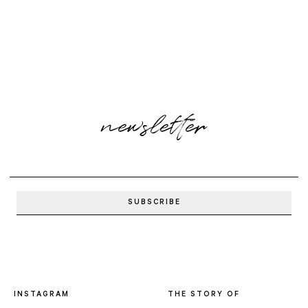
newsletter
INSTAGRAM
THE STORY OF