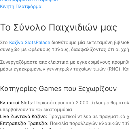
Κινητή Πλατφόρμα
Το Σύνολο Παιχνιδιών μας
Στο
Καζίνο SlotsPalace
διαθέτουμε μία εκτεταμένη βιβλιο
συνεχώς με φρέσκους τίτλους, διασφαλίζοντας ότι οι χρή
Συνεργαζόμαστε αποκλειστικά με εγκεκριμένους προμηθευ
μέσω εγκεκριμένων γεννητριών τυχαίων τιμών (RNG). Κά
Κατηγορίες Games που Ξεχωρίζουν
Κλασικοί Slots:
Περισσότεροι από 2.000 τίτλοι με θεματο
υπερβαίνουν τα €5 εκατομμύρια
Live Ζωντανό Καζίνο:
Πραγματικοί ντίλερ σε πραγματικό 
Επιτραπέζια Τραπέζια:
Ποικιλία παραλλαγών κλασικών τίτλ