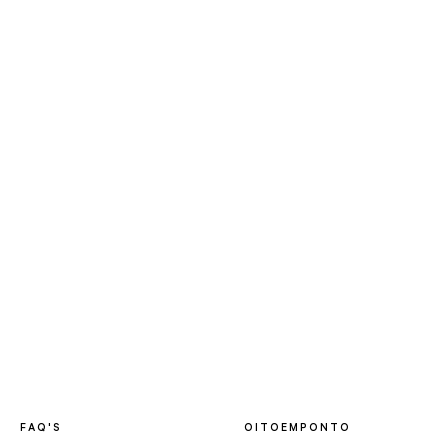
FAQ'S
OITOEMPONTO