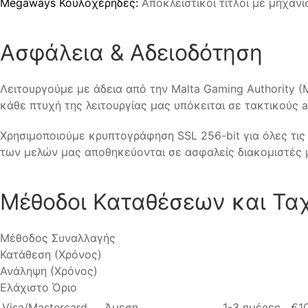
Megaways Κουλοχέρηδες:
Αποκλειστικοί τίτλοι με μηχανι
Ασφάλεια & Αδειοδότηση
Λειτουργούμε με άδεια από την Malta Gaming Authority (
κάθε πτυχή της λειτουργίας μας υπόκειται σε τακτικούς a
Χρησιμοποιούμε κρυπτογράφηση SSL 256-bit για όλες τις
των μελών μας αποθηκεύονται σε ασφαλείς διακομιστές 
Μέθοδοι Καταθέσεων και Τα
Μέθοδος Συναλλαγής
Κατάθεση (Χρόνος)
Ανάληψη (Χρόνος)
Ελάχιστο Όριο
Visa/Mastercard
Άμεση
1-3 ημέρες
€1