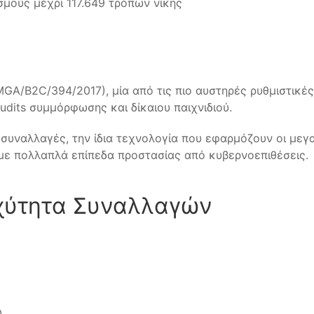
σμούς μέχρι 117.649 τρόπων νίκης
MGA/B2C/394/2017), μία από τις πιο αυστηρές ρυθμιστικέ
udits συμμόρφωσης και δίκαιου παιχνιδιού.
 συναλλαγές, την ίδια τεχνολογία που εφαρμόζουν οι με
με πολλαπλά επίπεδα προστασίας από κυβερνοεπιθέσεις.
χύτητα Συναλλαγών
0