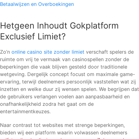
Betaalwijzen en Overboekingen
Hetgeen Inhoudt Gokplatform
Exclusief Limiet?
Zo’n
online casino site zonder limiet
verschaft spelers de
ruimte om vrij te vermaak van casinospellen zonder de
beperkingen die vaak blijven gesteld door traditionele
wetgeving. Dergelijk concept focust om maximale game-
ervaring, terwijl deelnemers persoonlijk vaststellen wat zij
inzetten en welke duur zij wensen spelen. We begrijpen dat
de gebruikers verlangen voelen aan aanpasbaarheid en
onafhankelijkheid zodra het gaat om de
entertainmentkeuzes.
Naar contrast tot websites met strenge beperkingen,
bieden wij een platform waarin volwassen deelnemers