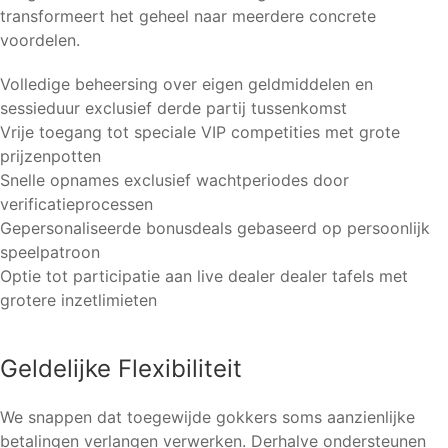
transformeert het geheel naar meerdere concrete
voordelen.
Volledige beheersing over eigen geldmiddelen en
sessieduur exclusief derde partij tussenkomst
Vrije toegang tot speciale VIP competities met grote
prijzenpotten
Snelle opnames exclusief wachtperiodes door
verificatieprocessen
Gepersonaliseerde bonusdeals gebaseerd op persoonlijk
speelpatroon
Optie tot participatie aan live dealer dealer tafels met
grotere inzetlimieten
Geldelijke Flexibiliteit
We snappen dat toegewijde gokkers soms aanzienlijke
betalingen verlangen verwerken. Derhalve ondersteunen