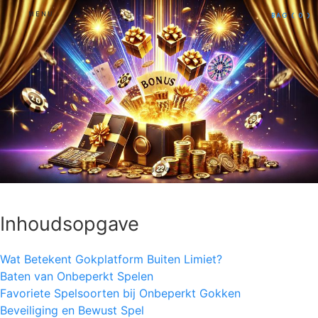
MENU
BAG
( 0 )
Inhoudsopgave
Wat Betekent Gokplatform Buiten Limiet?
Baten van Onbeperkt Spelen
Favoriete Spelsoorten bij Onbeperkt Gokken
Beveiliging en Bewust Spel