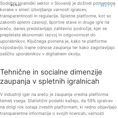
Sodobni igralniški sektor v Sloveniji je doživel pomembne
MENU
BAG
( 0 )
korake v smeri izboljšanja varnosti igralcev,
transparentnosti in regulacije. Spletne platforme, kot so
zakoniti spletni casinoji, športne stave in druge igre na
srečo, danes predstavljajo zahtevno področje, kjer se
prepletata ekonomski razvoj in odgovornost do
uporabnikov. Ključnega pomena je, kako te platforme
vzpostavijo trajne odnose zaupanja ter kako zagotavljajo
zaščito uporabnikov v digitalnem okolju.
Tehnične in socialne dimenzije
zaupanja v spletnih igralnicah
V industriji iger na srečo je zaupanja vredna platforma
temelj vsega. Statistični podatki kažejo, da 59% igralcev
na dolgi rok ostaja zvestih platformam, ki redno objavljajo
transparentne informacije o svojih licencah, varnosti